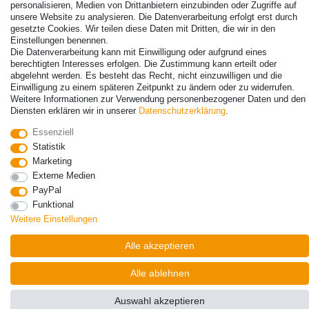
personalisieren, Medien von Drittanbietern einzubinden oder Zugriffe auf
unsere Website zu analysieren. Die Datenverarbeitung erfolgt erst durch
gesetzte Cookies. Wir teilen diese Daten mit Dritten, die wir in den
Einstellungen benennen.
Die Datenverarbeitung kann mit Einwilligung oder aufgrund eines
© Copyright 2026 | Alle Rechte vorbehalten. - Alle Rechte vorbehalten.
berechtigten Interesses erfolgen. Die Zustimmung kann erteilt oder
Preisangaben inkl. gesetzl. 19% MwSt. | Grundpreise siehe Artikeldetail | *Gilt für
abgelehnt werden. Es besteht das Recht, nicht einzuwilligen und die
Lieferungen nach Deutschland!
Einwilligung zu einem späteren Zeitpunkt zu ändern oder zu widerrufen.
Weitere Informationen zur Verwendung personenbezogener Daten und den
Diensten erklären wir in unserer
Daten­schutz­erklärung
.
Kontakt
Vertrag widerrufen
Essenziell
Statistik
Marketing
Externe Medien
PayPal
Funktional
Weitere Einstellungen
Alle akzeptieren
Alle ablehnen
Auswahl akzeptieren