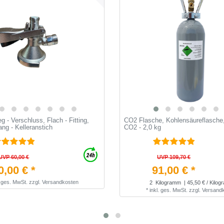
g - Verschluss, Flach - Fitting,
CO2 Flasche, Kohlensäureflasche
ng - Kelleranstich
CO2 - 2,0 kg
UVP 60,00 €
UVP 109,70 €
0,00 € *
91,00 € *
. ges. MwSt.
zzgl.
Versandkosten
2
Kilogramm
| 45,50 € / Kilo
*
inkl. ges. MwSt.
zzgl.
Versand