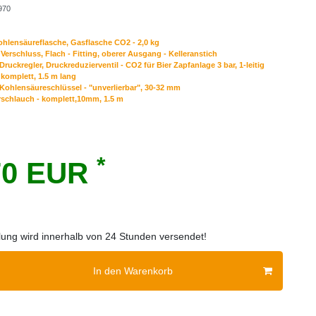
970
hlensäureflasche, Gasflasche CO2 - 2,0 kg
Verschluss, Flach - Fitting, oberer Ausgang - Kelleranstich
ruckregler, Druckreduzierventil - CO2 für Bier Zapfanlage 3 bar, 1-leitig
komplett, 1.5 m lang
Kohlensäureschlüssel - "unverlierbar", 30-32 mm
erschlauch - komplett,10mm, 1.5 m
*
70 EUR
llung wird innerhalb von 24 Stunden versendet!
In den Warenkorb