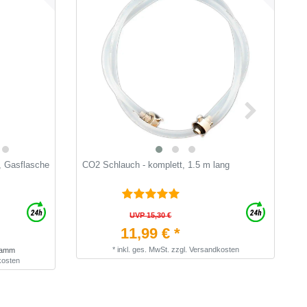
, Gasflasche
CO2 Schlauch - komplett, 1.5 m lang
C
"
UVP 15,30 €
11,99 € *
*
inkl. ges. MwSt.
zzgl.
Versandkosten
gramm
kosten