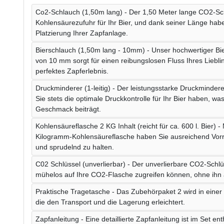
Co2-Schlauch (1,50m lang) - Der 1,50 Meter lange CO2-Sch
Kohlensäurezufuhr für Ihr Bier, und dank seiner Länge haben 
Platzierung Ihrer Zapfanlage.
Bierschlauch (1,50m lang - 10mm) - Unser hochwertiger B
von 10 mm sorgt für einen reibungslosen Fluss Ihres Liebli
perfektes Zapferlebnis.
Druckminderer (1-leitig) - Der leistungsstarke Druckmindere
Sie stets die optimale Druckkontrolle für Ihr Bier haben, w
Geschmack beiträgt.
Kohlensäureflasche 2 KG Inhalt (reicht für ca. 600 l. Bier) -
Kilogramm-Kohlensäureflasche haben Sie ausreichend Vorrat
und sprudelnd zu halten.
C02 Schlüssel (unverlierbar) - Der unverlierbare CO2-Schlüs
mühelos auf Ihre CO2-Flasche zugreifen können, ohne ihn 
Praktische Tragetasche - Das Zubehörpaket 2 wird in einer 
die den Transport und die Lagerung erleichtert.
Zapfanleitung - Eine detaillierte Zapfanleitung ist im Set en