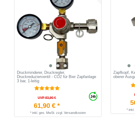
Druckminderer, Druckregler,
Zapfkopf, Ke
Druckreduzierventil - CO2 für Bier Zapfanlage
oberer Ausga
3 bar, 1-leitig
UVP 83,90 €
5
61,90 € *
*
inkl
*
inkl. ges. MwSt.
zzgl.
Versandkosten