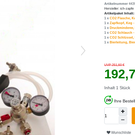
Artikelnummer
443
Hersteller:
ich-zapfe
Artikelpaket Inhalt:
1 x
CO2 Flasche, Ko
1 x
Zapfkopf, Keg - 
1 x
Druckminderer, D
1 x
CO2 Schlauch - 
1 x
CO2 Schlüssel, 
1 x
Bierleitung, Bi
UVP 251,60 €
192,
Inhalt
1
Stück
Ihre Beste
Wunschliste