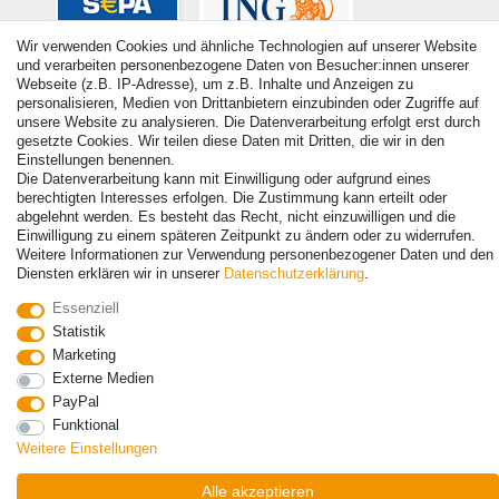
Wir verwenden Cookies und ähnliche Technologien auf unserer Website
und verarbeiten personenbezogene Daten von Besucher:innen unserer
Webseite (z.B. IP-Adresse), um z.B. Inhalte und Anzeigen zu
personalisieren, Medien von Drittanbietern einzubinden oder Zugriffe auf
unsere Website zu analysieren. Die Datenverarbeitung erfolgt erst durch
gesetzte Cookies. Wir teilen diese Daten mit Dritten, die wir in den
Einstellungen benennen.
Die Datenverarbeitung kann mit Einwilligung oder aufgrund eines
berechtigten Interesses erfolgen. Die Zustimmung kann erteilt oder
abgelehnt werden. Es besteht das Recht, nicht einzuwilligen und die
Einwilligung zu einem späteren Zeitpunkt zu ändern oder zu widerrufen.
© Copyright 2026 | Alle Rechte vorbehalten. - Alle Rechte vorbehalten.
Weitere Informationen zur Verwendung personenbezogener Daten und den
Preisangaben inkl. gesetzl. 19% MwSt. | Grundpreise siehe Artikeldetail | *Gilt für
Diensten erklären wir in unserer
Daten­schutz­erklärung
.
Lieferungen nach Deutschland!
Essenziell
Kontakt
Vertrag widerrufen
Statistik
Marketing
Externe Medien
PayPal
Funktional
Weitere Einstellungen
Alle akzeptieren