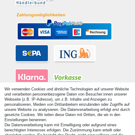
Zahlungsmöglichkeiten
Wir verwenden Cookies und ähnliche Technologien auf unserer Website
und verarbeiten personenbezogene Daten von Besucher:innen unserer
Webseite (z.B. IP-Adresse), um z.B. Inhalte und Anzeigen zu
personalisieren, Medien von Drittanbietern einzubinden oder Zugriffe auf
unsere Website zu analysieren. Die Datenverarbeitung erfolgt erst durch
gesetzte Cookies. Wir teilen diese Daten mit Dritten, die wir in den
© Copyright 2026 | Alle Rechte vorbehalten. - Alle Rechte vorbehalten.
Einstellungen benennen.
Preisangaben inkl. gesetzl. 19% MwSt. | Grundpreise siehe Artikeldetail | *Gilt für
Die Datenverarbeitung kann mit Einwilligung oder aufgrund eines
Lieferungen nach Deutschland!
berechtigten Interesses erfolgen. Die Zustimmung kann erteilt oder