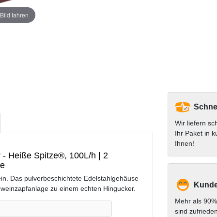
Bild fahren
Schnel
Wir liefern sc
Ihr Paket in k
Ihnen!
 - Heiße Spitze®, 100L/h | 2
pe
ein. Das pulverbeschichtete Edelstahlgehäuse
Kunde
hweinzapfanlage zu einem echten Hingucker.
Mehr als 90%
sind zufriede