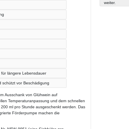
weiter.
ung
 für längere Lebensdauer
nd schützt vor Beschädigung
eim Ausschank von Glühwein auf
ellen Temperaturanpassung und dem schnellen
à 200 ml pro Stunde ausgeschenkt werden. Das
tegrierte Förderpumpe machen die
.-Nr. NEW-9951 (
eine Siebhülse pro