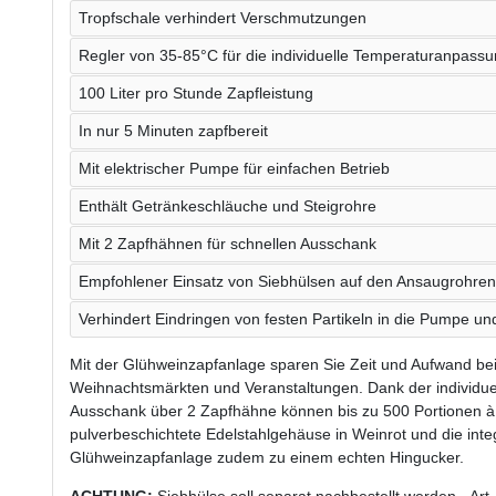
Tropfschale verhindert Verschmutzungen
Regler von 35-85°C für die individuelle Temperaturanpass
100 Liter pro Stunde Zapfleistung
In nur 5 Minuten zapfbereit
Mit elektrischer Pumpe für einfachen Betrieb
Enthält Getränkeschläuche und Steigrohre
Mit 2 Zapfhähnen für schnellen Ausschank
Empfohlener Einsatz von Siebhülsen auf den Ansaugrohren
Verhindert Eindringen von festen Partikeln in die Pumpe u
Mit der Glühweinzapfanlage sparen Sie Zeit und Aufwand b
Weihnachtsmärkten und Veranstaltungen. Dank der individu
Ausschank über 2 Zapfhähne können bis zu 500 Portionen 
pulverbeschichtete Edelstahlgehäuse in Weinrot und die in
Glühweinzapfanlage zudem zu einem echten Hingucker.
ACHTUNG:
Siebhülse soll separat nachbestellt werden - Art