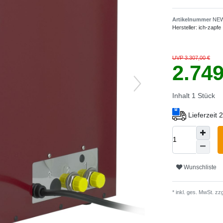
Artikelnummer
NEW
Hersteller:
ich-zapfe
UVP 3.307,00 €
2.74
Inhalt
1
Stück
Lieferzeit
Wunschliste
* inkl. ges. MwSt. zzg