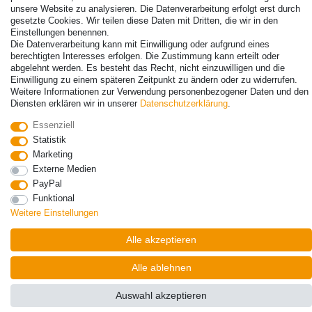
unsere Website zu analysieren. Die Datenverarbeitung erfolgt erst durch
gesetzte Cookies. Wir teilen diese Daten mit Dritten, die wir in den
Einstellungen benennen.
© Copyright 2026 | Alle Rechte vorbehalten. - Alle Rechte vorbehalten.
Die Datenverarbeitung kann mit Einwilligung oder aufgrund eines
Preisangaben inkl. gesetzl. 19% MwSt. | Grundpreise siehe Artikeldetail | *Gilt für
berechtigten Interesses erfolgen. Die Zustimmung kann erteilt oder
Lieferungen nach Deutschland!
abgelehnt werden. Es besteht das Recht, nicht einzuwilligen und die
Einwilligung zu einem späteren Zeitpunkt zu ändern oder zu widerrufen.
Kontakt
Vertrag widerrufen
Weitere Informationen zur Verwendung personenbezogener Daten und den
Diensten erklären wir in unserer
Daten­schutz­erklärung
.
Essenziell
Statistik
Marketing
Externe Medien
PayPal
Funktional
Weitere Einstellungen
Alle akzeptieren
Alle ablehnen
Auswahl akzeptieren