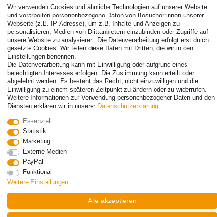
Wir verwenden Cookies und ähnliche Technologien auf unserer Website
und verarbeiten personenbezogene Daten von Besucher:innen unserer
Webseite (z.B. IP-Adresse), um z.B. Inhalte und Anzeigen zu
personalisieren, Medien von Drittanbietern einzubinden oder Zugriffe auf
unsere Website zu analysieren. Die Datenverarbeitung erfolgt erst durch
gesetzte Cookies. Wir teilen diese Daten mit Dritten, die wir in den
© Copyright 2026 | Alle Rechte vorbehalten. - Alle Rechte vorbehalten.
Einstellungen benennen.
Preisangaben inkl. gesetzl. 19% MwSt. | Grundpreise siehe Artikeldetail | *Gilt für
Die Datenverarbeitung kann mit Einwilligung oder aufgrund eines
berechtigten Interesses erfolgen. Die Zustimmung kann erteilt oder
Lieferungen nach Deutschland!
abgelehnt werden. Es besteht das Recht, nicht einzuwilligen und die
Einwilligung zu einem späteren Zeitpunkt zu ändern oder zu widerrufen.
Kontakt
Vertrag widerrufen
Weitere Informationen zur Verwendung personenbezogener Daten und den
Diensten erklären wir in unserer
Daten­schutz­erklärung
.
Essenziell
Statistik
Marketing
Externe Medien
PayPal
Funktional
Weitere Einstellungen
Alle akzeptieren