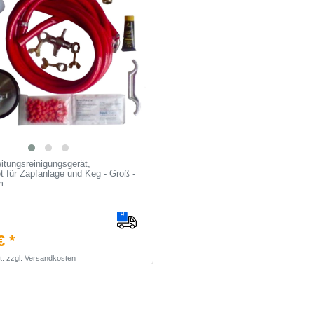
eitungsreinigungsgerät,
t für Zapfanlage und Keg - Groß -
m
€ *
t.
zzgl.
Versandkosten