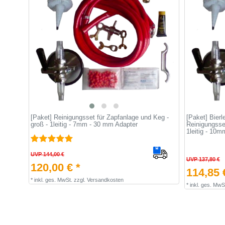
[Paket] Reinigungsset für Zapfanlage und Keg -
[Paket] Bierl
groß - 1leitig - 7mm - 30 mm Adapter
Reinigungsse
1leitig - 10m
UVP 144,00 €
UVP 137,80 €
120,00 € *
114,85 
*
inkl. ges. MwSt.
zzgl.
Versandkosten
*
inkl. ges. MwS