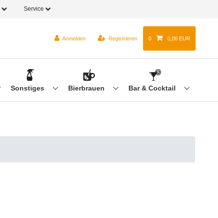
o
Service
Anmelden
Registrieren
0
0,00 EUR
Sonstiges
Bierbrauen
Bar & Cocktail