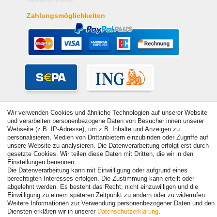
Zahlungsmöglichkeiten
Wir verwenden Cookies und ähnliche Technologien auf unserer Website
und verarbeiten personenbezogene Daten von Besucher:innen unserer
Webseite (z.B. IP-Adresse), um z.B. Inhalte und Anzeigen zu
personalisieren, Medien von Drittanbietern einzubinden oder Zugriffe auf
unsere Website zu analysieren. Die Datenverarbeitung erfolgt erst durch
gesetzte Cookies. Wir teilen diese Daten mit Dritten, die wir in den
Einstellungen benennen.
Die Datenverarbeitung kann mit Einwilligung oder aufgrund eines
berechtigten Interesses erfolgen. Die Zustimmung kann erteilt oder
© Copyright 2026 | Alle Rechte vorbehalten. - Alle Rechte vorbehalten.
abgelehnt werden. Es besteht das Recht, nicht einzuwilligen und die
Preisangaben inkl. gesetzl. 19% MwSt. | Grundpreise siehe Artikeldetail | *Gilt für
Einwilligung zu einem späteren Zeitpunkt zu ändern oder zu widerrufen.
Lieferungen nach Deutschland!
Weitere Informationen zur Verwendung personenbezogener Daten und den
Diensten erklären wir in unserer
Daten­schutz­erklärung
.
Kontakt
Vertrag widerrufen