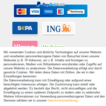
Wir verwenden Cookies und ähnliche Technologien auf unserer Website
und verarbeiten personenbezogene Daten von Besucher:innen unserer
Webseite (z.B. IP-Adresse), um z.B. Inhalte und Anzeigen zu
personalisieren, Medien von Drittanbietern einzubinden oder Zugriffe auf
unsere Website zu analysieren. Die Datenverarbeitung erfolgt erst durch
gesetzte Cookies. Wir teilen diese Daten mit Dritten, die wir in den
Einstellungen benennen.
© Copyright 2026 | Alle Rechte vorbehalten. - Alle Rechte vorbehalten.
Die Datenverarbeitung kann mit Einwilligung oder aufgrund eines
Preisangaben inkl. gesetzl. 19% MwSt. | Grundpreise siehe Artikeldetail | *Gilt für
berechtigten Interesses erfolgen. Die Zustimmung kann erteilt oder
Lieferungen nach Deutschland!
abgelehnt werden. Es besteht das Recht, nicht einzuwilligen und die
Einwilligung zu einem späteren Zeitpunkt zu ändern oder zu widerrufen.
Kontakt
Vertrag widerrufen
Weitere Informationen zur Verwendung personenbezogener Daten und den
Diensten erklären wir in unserer
Daten­schutz­erklärung
.