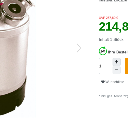
Hersteller:
ich-zapfe
UVP 257,80 €
214,
Inhalt
1
Stück
Ihre Beste
Wunschliste
* inkl. ges. MwSt. zzg