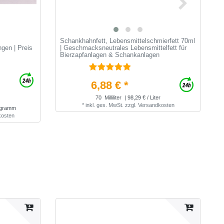
Schankhahnfett, Lebensmittelschmierfett 70ml
S
ngen | Preis
| Geschmacksneutrales Lebensmittelfett für
o
Bierzapfanlagen & Schankanlagen
6,88 € *
70
Milliliter
| 98,29 € / Liter
*
inkl. ges. MwSt.
zzgl.
Versandkosten
logramm
kosten