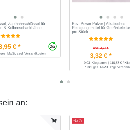
sel, Zapfhahnschlüssel für
Bevi Power Pulver | Alkalisches
r- & Kolbenschankhähne
Reinigungsmittel für Getränkeleitu
pro Stück
3,95 € *
UVP 3,73 €
. ges. MwSt.
zzgl.
Versandkosten
3,32 € *
0.03
Kilogramm
| 110,67 € / Ki
*
inkl. ges. MwSt.
zzgl.
Versand
sein an:
-17%