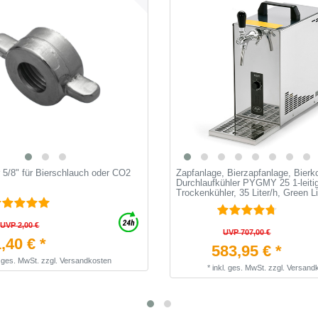
 5/8" für Bierschlauch oder CO2
Zapfanlage, Bierzapfanlage, Bierko
Durchlaufkühler PYGMY 25 1-leiti
Trockenkühler, 35 Liter/h, Green L
UVP 2,00 €
UVP 707,00 €
,40 € *
583,95 € *
. ges. MwSt.
zzgl.
Versandkosten
*
inkl. ges. MwSt.
zzgl.
Versand