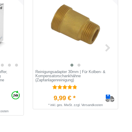
ffer,
Reinigungsadapter 30mm | Für Kolben- &
R
g
Kompensatorschankhähne
Z
ine
(Zapfanlagenreinigung)
9,99 € *
*
inkl. ges. MwSt.
zzgl.
Versandkosten
kosten