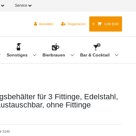
o
Service
Anmelden
Registrieren
0
0,00 EUR
Sonstiges
Bierbrauen
Bar & Cocktail
sbehälter für 3 Fittinge, Edelstahl,
austauschbar, ohne Fittinge
-3140