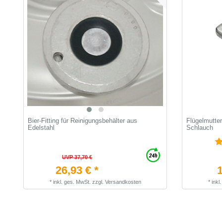
Bier-Fitting für Reinigungsbehälter aus
Flügelmutter
Edelstahl
Schlauch
UVP 37,70 €
26,93 € *
1
*
inkl. ges. MwSt.
zzgl.
Versandkosten
*
inkl