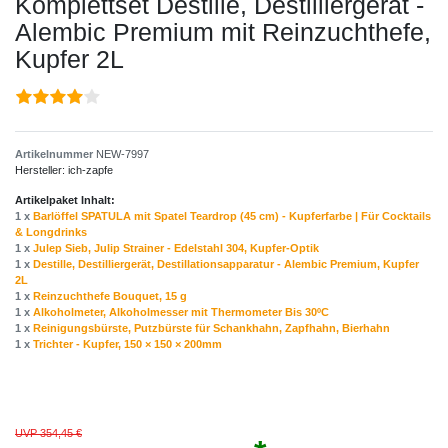
Komplettset Destille, Destilliergerät -
Alembic Premium mit Reinzuchthefe,
Kupfer 2L
Artikelnummer
NEW-7997
Hersteller:
ich-zapfe
Artikelpaket Inhalt:
1 x
Barlöffel SPATULA mit Spatel Teardrop (45 cm) - Kupferfarbe | Für Cocktails
& Longdrinks
1 x
Julep Sieb, Julip Strainer - Edelstahl 304, Kupfer-Optik
1 x
Destille, Destilliergerät, Destillationsapparatur - Alembic Premium, Kupfer
2L
1 x
Reinzuchthefe Bouquet, 15 g
1 x
Alkoholmeter, Alkoholmesser mit Thermometer Bis 30ºC
1 x
Reinigungsbürste, Putzbürste für Schankhahn, Zapfhahn, Bierhahn
1 x
Trichter - Kupfer, 150 × 150 × 200mm
UVP 354,45 €