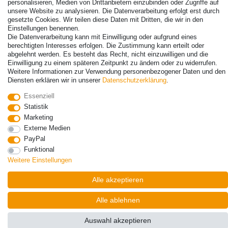
personalisieren, Medien von Drittanbietern einzubinden oder Zugriffe auf
unsere Website zu analysieren. Die Datenverarbeitung erfolgt erst durch
gesetzte Cookies. Wir teilen diese Daten mit Dritten, die wir in den
Einstellungen benennen.
© Copyright 2026 | Alle Rechte vorbehalten. - Alle Rechte vorbehalten.
Die Datenverarbeitung kann mit Einwilligung oder aufgrund eines
Preisangaben inkl. gesetzl. 19% MwSt. | Grundpreise siehe Artikeldetail | *Gilt für
berechtigten Interesses erfolgen. Die Zustimmung kann erteilt oder
Lieferungen nach Deutschland!
abgelehnt werden. Es besteht das Recht, nicht einzuwilligen und die
Einwilligung zu einem späteren Zeitpunkt zu ändern oder zu widerrufen.
Kontakt
Vertrag widerrufen
Weitere Informationen zur Verwendung personenbezogener Daten und den
Diensten erklären wir in unserer
Daten­schutz­erklärung
.
Essenziell
Statistik
Marketing
Externe Medien
PayPal
Funktional
Weitere Einstellungen
Alle akzeptieren
Alle ablehnen
Auswahl akzeptieren