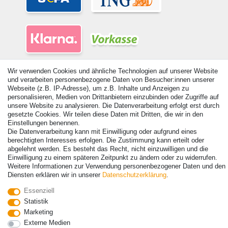
Wir verwenden Cookies und ähnliche Technologien auf unserer Website
und verarbeiten personenbezogene Daten von Besucher:innen unserer
Webseite (z.B. IP-Adresse), um z.B. Inhalte und Anzeigen zu
personalisieren, Medien von Drittanbietern einzubinden oder Zugriffe auf
unsere Website zu analysieren. Die Datenverarbeitung erfolgt erst durch
© Copyright 2026 | Alle Rechte vorbehalten. - Alle Rechte vorbehalten.
gesetzte Cookies. Wir teilen diese Daten mit Dritten, die wir in den
Preisangaben inkl. gesetzl. 19% MwSt. | Grundpreise siehe Artikeldetail | *Gilt für
Einstellungen benennen.
Lieferungen nach Deutschland!
Die Datenverarbeitung kann mit Einwilligung oder aufgrund eines
berechtigten Interesses erfolgen. Die Zustimmung kann erteilt oder
Kontakt
Vertrag widerrufen
abgelehnt werden. Es besteht das Recht, nicht einzuwilligen und die
Einwilligung zu einem späteren Zeitpunkt zu ändern oder zu widerrufen.
Weitere Informationen zur Verwendung personenbezogener Daten und den
Diensten erklären wir in unserer
Daten­schutz­erklärung
.
Essenziell
Statistik
Marketing
Externe Medien