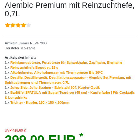
Alembic Premium mit Reinzuchthefe,
0,7L
Artikelnummer
NEW-7988
Hersteller:
ich-zapfe
Artikelpaket Inhalt:
1 x
Reinigungsbürste, Putzbürste für Schankhahn, Zapfhahn, Bierhahn
1 x
Reinzuchthefe Bouquet, 15 g
1 x
Alkoholmeter, Alkoholmesser mit Thermometer Bis 30ºC
1 x
Destille, Destilliergerät, Destillationsapparatur - Alembic Set Premium, mit
Spiritusbrenner und Thermometer, 0,7L
1 x
Julep Sieb, Julip Strainer - Edelstahl 304, Kupfer-Optik
1 x
Barlöffel SPATULA mit Spatel Teardrop (45 cm) - Kupferfarbe | Für Cocktails
& Longdrinks
1 x
Trichter - Kupfer, 150 × 150 × 200mm
UVP 418,60 €
*
299,00 EUR