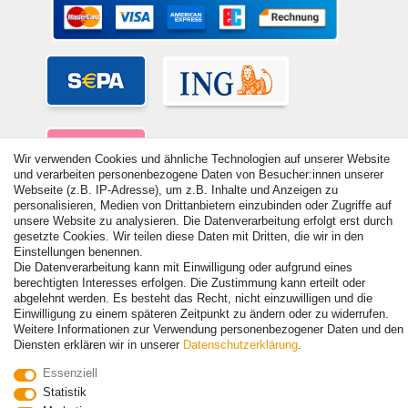
Wir verwenden Cookies und ähnliche Technologien auf unserer Website
und verarbeiten personenbezogene Daten von Besucher:innen unserer
Webseite (z.B. IP-Adresse), um z.B. Inhalte und Anzeigen zu
personalisieren, Medien von Drittanbietern einzubinden oder Zugriffe auf
unsere Website zu analysieren. Die Datenverarbeitung erfolgt erst durch
gesetzte Cookies. Wir teilen diese Daten mit Dritten, die wir in den
Einstellungen benennen.
Die Datenverarbeitung kann mit Einwilligung oder aufgrund eines
© Copyright 2026 | Alle Rechte vorbehalten. - Alle Rechte vorbehalten.
berechtigten Interesses erfolgen. Die Zustimmung kann erteilt oder
Preisangaben inkl. gesetzl. 19% MwSt. | Grundpreise siehe Artikeldetail | *Gilt für
abgelehnt werden. Es besteht das Recht, nicht einzuwilligen und die
Lieferungen nach Deutschland!
Einwilligung zu einem späteren Zeitpunkt zu ändern oder zu widerrufen.
Weitere Informationen zur Verwendung personenbezogener Daten und den
Kontakt
Vertrag widerrufen
Diensten erklären wir in unserer
Daten­schutz­erklärung
.
Essenziell
Statistik