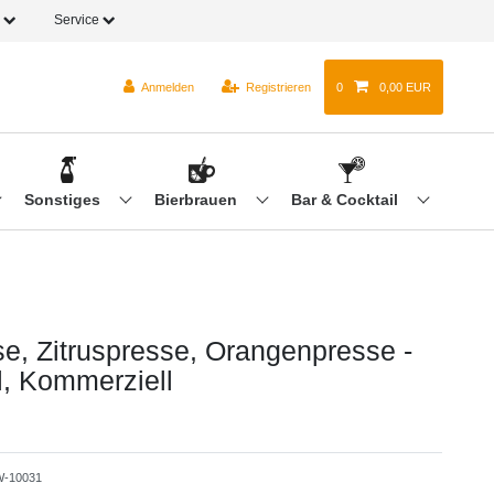
o
Service
Anmelden
Registrieren
0
0,00 EUR
Sonstiges
Bierbrauen
Bar & Cocktail
se, Zitruspresse, Orangenpresse -
l, Kommerziell
-10031