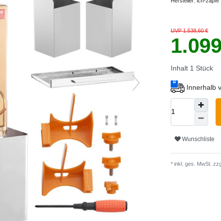
Hersteller:
ich-zapfe
UVP 1.538,60 €
1.09
Inhalt
1
Stück
Innerhalb 
Wunschliste
* inkl. ges. MwSt. zzg