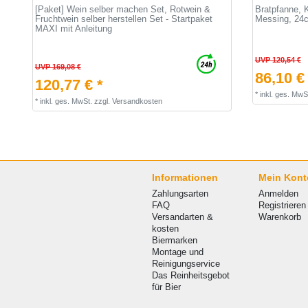
[Paket] Wein selber machen Set, Rotwein &
Bratpfanne, 
Fruchtwein selber herstellen Set - Startpaket
Messing, 24
MAXI mit Anleitung
UVP 120,54 €
UVP 169,08 €
86,10 €
120,77 € *
*
inkl. ges. MwS
*
inkl. ges. MwSt.
zzgl.
Versandkosten
Informationen
Mein Kont
Zahlungsarten
Anmelden
FAQ
Registrieren
Versandarten &
Warenkorb
kosten
Biermarken
Montage und
Reinigungservice
Das Reinheitsgebot
für Bier