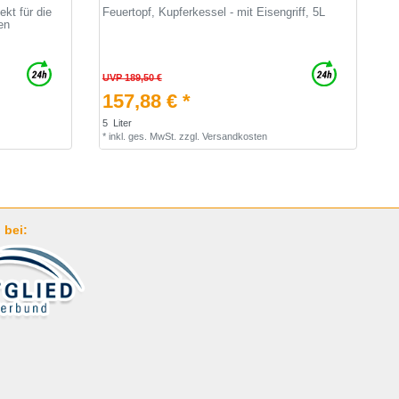
ekt für die
Feuertopf, Kupferkessel - mit Eisengriff, 5L
en
UVP 189,50 €
157,88 € *
5
Liter
*
inkl. ges. MwSt.
zzgl.
Versandkosten
 bei: