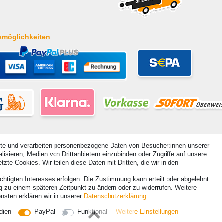
smöglichkeiten
ite und verarbeiten personenbezogene Daten von Besucher:innen unserer
isieren, Medien von Drittanbietern einzubinden oder Zugriffe auf unsere
zte Cookies. Wir teilen diese Daten mit Dritten, die wir in den
hte vorbehalten. Preisangaben inkl. gesetzl. 19% MwSt. | Grundpreise siehe Artikeldetail | *Gilt für Lieferu
chtigten Interesses erfolgen. Die Zustimmung kann erteilt oder abgelehnt
ng zu einem späteren Zeitpunkt zu ändern oder zu widerrufen. Weitere
sten erklären wir in unserer
Daten­schutz­erklärung
.
dien
PayPal
Funktional
Weitere Einstellungen