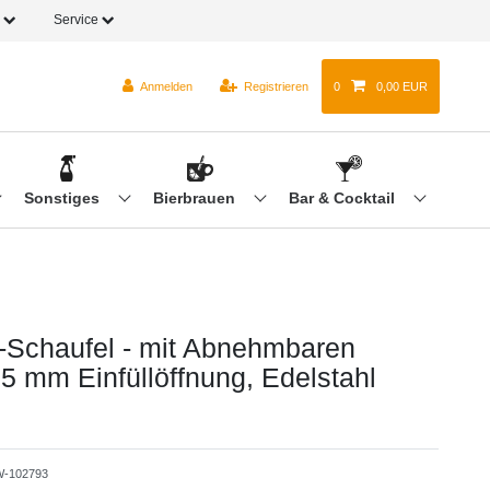
o
Service
Anmelden
Registrieren
0
0,00 EUR
Sonstiges
Bierbrauen
Bar & Cocktail
Schaufel - mit Abnehmbaren
75 mm Einfüllöffnung, Edelstahl
-102793