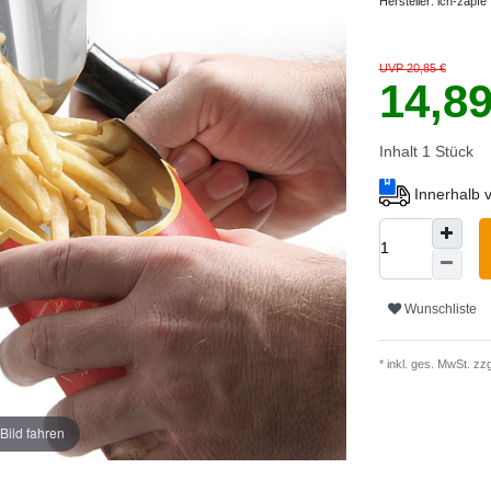
Hersteller:
ich-zapfe
UVP 20,85 €
14,8
Inhalt
1
Stück
Innerhalb 
Wunschliste
* inkl. ges. MwSt. zzg
Bild fahren