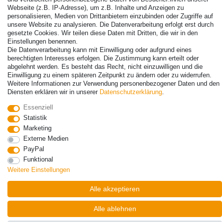
Webseite (z.B. IP-Adresse), um z.B. Inhalte und Anzeigen zu
personalisieren, Medien von Drittanbietern einzubinden oder Zugriffe auf
unsere Website zu analysieren. Die Datenverarbeitung erfolgt erst durch
gesetzte Cookies. Wir teilen diese Daten mit Dritten, die wir in den
© Copyright 2026 | Alle Rechte vorbehalten. - Alle Rechte vorbehalten.
Einstellungen benennen.
Die Datenverarbeitung kann mit Einwilligung oder aufgrund eines
Preisangaben inkl. gesetzl. 19% MwSt. | Grundpreise siehe Artikeldetail | *Gilt für
berechtigten Interesses erfolgen. Die Zustimmung kann erteilt oder
Lieferungen nach Deutschland!
abgelehnt werden. Es besteht das Recht, nicht einzuwilligen und die
Einwilligung zu einem späteren Zeitpunkt zu ändern oder zu widerrufen.
Kontakt
Vertrag widerrufen
Weitere Informationen zur Verwendung personenbezogener Daten und den
Diensten erklären wir in unserer
Daten­schutz­erklärung
.
Essenziell
Statistik
Marketing
Externe Medien
PayPal
Funktional
Weitere Einstellungen
Alle akzeptieren
Alle ablehnen