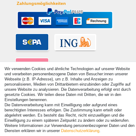
Zahlungsmöglichkeiten
Wir verwenden Cookies und ähnliche Technologien auf unserer Website
und verarbeiten personenbezogene Daten von Besucher:innen unserer
Webseite (z.B. IP-Adresse), um z.B. Inhalte und Anzeigen zu
personalisieren, Medien von Drittanbietern einzubinden oder Zugriffe auf
unsere Website zu analysieren. Die Datenverarbeitung erfolgt erst durch
gesetzte Cookies. Wir teilen diese Daten mit Dritten, die wir in den
Einstellungen benennen.
Die Datenverarbeitung kann mit Einwilligung oder aufgrund eines
© Copyright 2026 | Alle Rechte vorbehalten. - Alle Rechte vorbehalten.
berechtigten Interesses erfolgen. Die Zustimmung kann erteilt oder
Preisangaben inkl. gesetzl. 19% MwSt. | Grundpreise siehe Artikeldetail | *Gilt für
abgelehnt werden. Es besteht das Recht, nicht einzuwilligen und die
Lieferungen nach Deutschland!
Einwilligung zu einem späteren Zeitpunkt zu ändern oder zu widerrufen.
Weitere Informationen zur Verwendung personenbezogener Daten und den
Kontakt
Vertrag widerrufen
Diensten erklären wir in unserer
Daten­schutz­erklärung
.