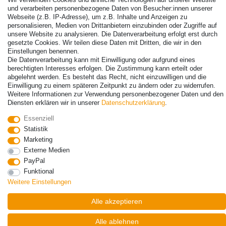
und verarbeiten personenbezogene Daten von Besucher:innen unserer
Webseite (z.B. IP-Adresse), um z.B. Inhalte und Anzeigen zu
personalisieren, Medien von Drittanbietern einzubinden oder Zugriffe auf
unsere Website zu analysieren. Die Datenverarbeitung erfolgt erst durch
gesetzte Cookies. Wir teilen diese Daten mit Dritten, die wir in den
© Copyright 2026 | Alle Rechte vorbehalten. - Alle Rechte vorbehalten.
Einstellungen benennen.
Die Datenverarbeitung kann mit Einwilligung oder aufgrund eines
Preisangaben inkl. gesetzl. 19% MwSt. | Grundpreise siehe Artikeldetail | *Gilt für
berechtigten Interesses erfolgen. Die Zustimmung kann erteilt oder
Lieferungen nach Deutschland!
abgelehnt werden. Es besteht das Recht, nicht einzuwilligen und die
Einwilligung zu einem späteren Zeitpunkt zu ändern oder zu widerrufen.
Kontakt
Vertrag widerrufen
Weitere Informationen zur Verwendung personenbezogener Daten und den
Diensten erklären wir in unserer
Daten­schutz­erklärung
.
Essenziell
Statistik
Marketing
Externe Medien
PayPal
Funktional
Weitere Einstellungen
Alle akzeptieren
Alle ablehnen