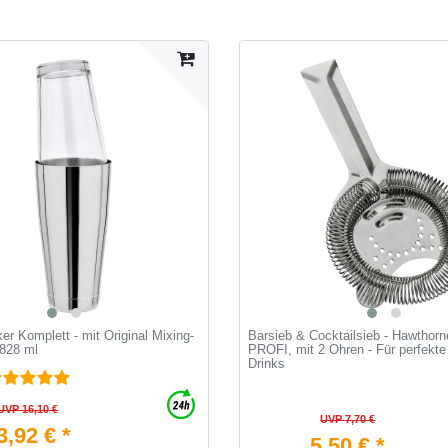
r Komplett - mit Original Mixing-
Barsieb & Cocktailsieb - Hawthorn
/828 ml
PROFI, mit 2 Ohren - Für perfekte
Drinks
UVP 16,10 €
UVP 7,70 €
3,92 € *
5,50 € *