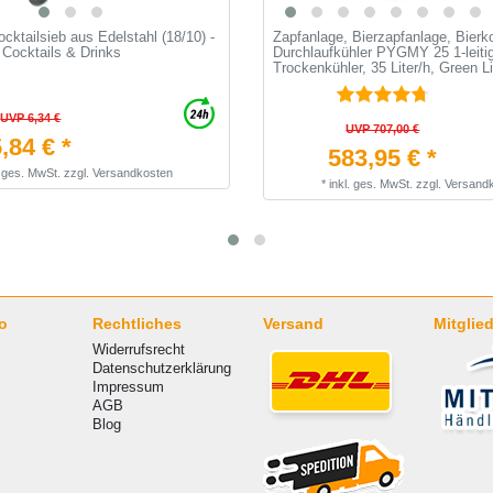
cktailsieb aus Edelstahl (18/10) -
Zapfanlage, Bierzapfanlage, Bierko
 Cocktails & Drinks
Durchlaufkühler PYGMY 25 1-leiti
Trockenkühler, 35 Liter/h, Green L
UVP 6,34 €
UVP 707,00 €
,84 € *
583,95 € *
. ges. MwSt.
zzgl.
Versandkosten
*
inkl. ges. MwSt.
zzgl.
Versand
o
Rechtliches
Versand
Mitglied
Widerrufsrecht
Datenschutzerklärung
Impressum
AGB
Blog