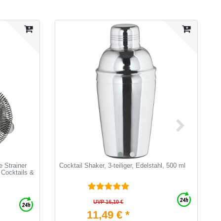
e Strainer
Cocktail Shaker, 3-teiliger, Edelstahl, 500 ml
E
 Cocktails &
UVP 16,10 €
11,49 € *