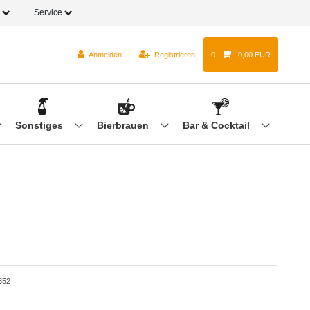
o
Service
Anmelden
Registrieren
0
0,00 EUR
Sonstiges
Bierbrauen
Bar & Cocktail
352