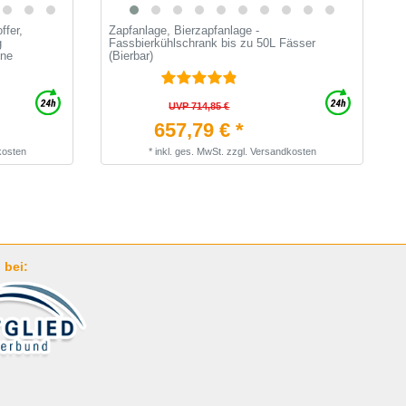
ffer,
Zapfanlage, Bierzapfanlage -
B
g
Fassbierkühlschrank bis zu 50L Fässer
G
ine
(Bierbar)
UVP 714,85 €
657,79 € *
kosten
*
inkl. ges. MwSt.
zzgl.
Versandkosten
 bei: