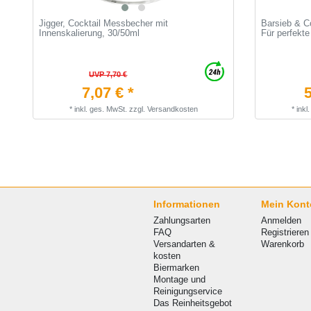
Jigger, Cocktail Messbecher mit
Barsieb & Co
Innenskalierung, 30/50ml
Für perfekte
UVP 7,70 €
7,07 € *
5
*
inkl. ges. MwSt.
zzgl.
Versandkosten
*
inkl
Informationen
Mein Kont
Zahlungsarten
Anmelden
FAQ
Registrieren
Versandarten &
Warenkorb
kosten
Biermarken
Montage und
Reinigungservice
Das Reinheitsgebot