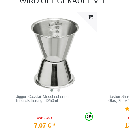
WIRD OFT GEKAUFT MIT...
Jigger, Cocktail Messbecher mit
Boston Shake
Innenskalierung, 30/50ml
Glas, 28 oz
UVP 7,70 €
7,07 € *
1