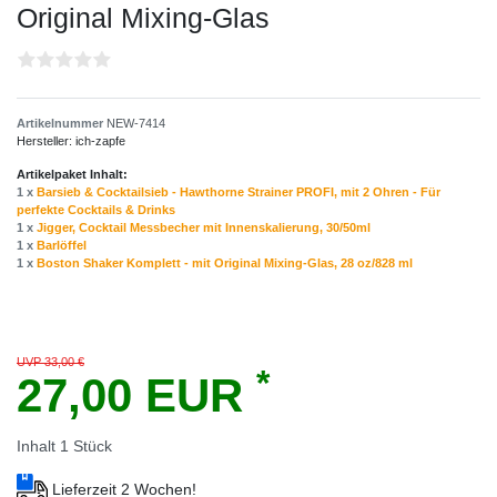
Original Mixing-Glas
Artikelnummer
NEW-7414
Hersteller:
ich-zapfe
Artikelpaket Inhalt:
1 x
Barsieb & Cocktailsieb - Hawthorne Strainer PROFI, mit 2 Ohren - Für
perfekte Cocktails & Drinks
1 x
Jigger, Cocktail Messbecher mit Innenskalierung, 30/50ml
1 x
Barlöffel
1 x
Boston Shaker Komplett - mit Original Mixing-Glas, 28 oz/828 ml
UVP 33,00 €
*
27,00 EUR
Inhalt
1
Stück
Lieferzeit 2 Wochen!