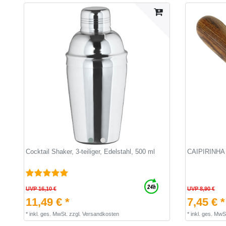
Cocktail Shaker, 3-teiliger, Edelstahl, 500 ml
CAIPIRINHA 
UVP 16,10 €
UVP 8,90 €
11,49 € *
7,45 € *
*
inkl. ges. MwSt.
zzgl.
Versandkosten
*
inkl. ges. MwS