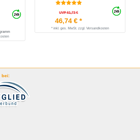
UVP 61,73 €
46,74 € *
*
inkl. ges. MwSt.
zzgl.
Versandkosten
logramm
kosten
 bei: