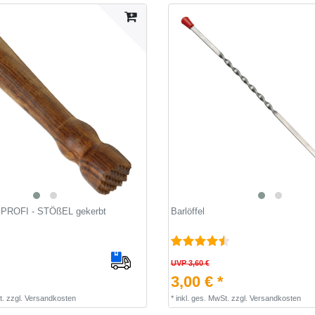
PROFI - STÖßEL gekerbt
Barlöffel
UVP 3,60 €
3,00 € *
t.
zzgl.
Versandkosten
*
inkl. ges. MwSt.
zzgl.
Versandkosten