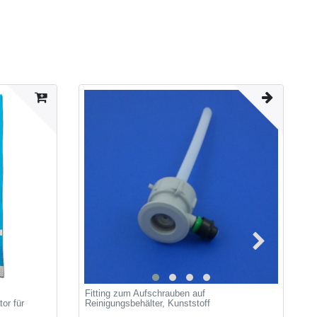
Fitting zum Aufschrauben auf
R
or für
Reinigungsbehälter, Kunststoff
R