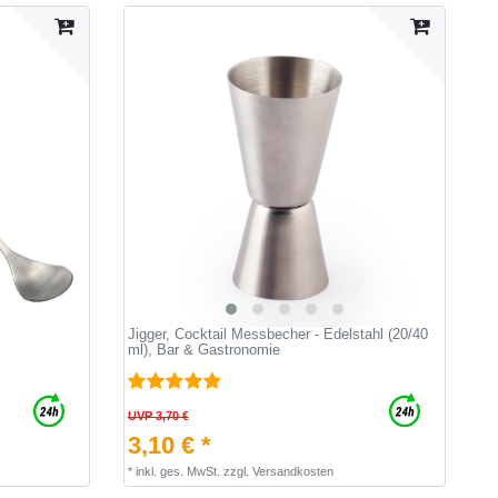
Jigger, Cocktail Messbecher - Edelstahl (20/40
ml), Bar & Gastronomie
UVP 3,70 €
3,10 € *
*
inkl. ges. MwSt.
zzgl.
Versandkosten