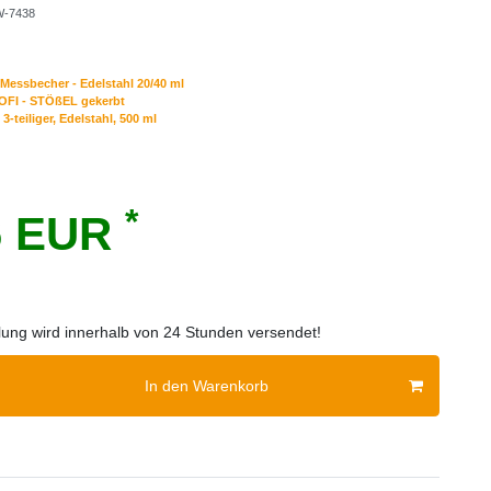
-7438
 Messbecher - Edelstahl 20/40 ml
FI - STÖßEL gekerbt
3-teiliger, Edelstahl, 500 ml
*
6 EUR
llung wird innerhalb von 24 Stunden versendet!
In den Warenkorb