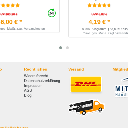
UVP 163,20 €
UVP 5,87 €
6,00 € *
4,19 € *
. ges. MwSt.
zzgl.
Versandkosten
0.045
Kilogramm
| 83,80 € / Ki
*
inkl. ges. MwSt.
zzgl.
Versand
o
Rechtliches
Versand
Mitglied
Widerrufsrecht
Datenschutzerklärung
Impressum
AGB
Blog