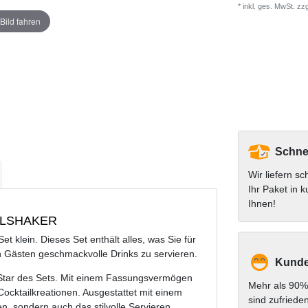
* inkl. ges. MwSt. zzg
Bild fahren
Schnel
Wir liefern sc
Ihr Paket in k
Ihnen!
TAHLSHAKER
t klein. Dieses Set enthält alles, was Sie für
n Gästen geschmackvolle Drinks zu servieren.
Kunde
Star des Sets. Mit einem Fassungsvermögen
Mehr als 90%
r Cocktailkreationen. Ausgestattet mit einem
sind zufriede
en, sondern auch das stilvolle Servieren.