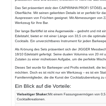
Das Set präsentiert stolz den CAIPIRINHA PROFI STÖßEL a
Oberfläche. Mit seinen gekerbten Details ist er perfekt für 
Auspressen von Früchten geeignet. Mit Abmessungen von 22
Werkzeug für Ihre Bar.
Der lange Barlöffel ist eine Augenweide – gedreht und mit e
Edelstahl, bietet er mit einer Länge von 33,5 cm die optimal
Cocktails. Ein unverzichtbares Instrument für jeden Barkeeper
Als Krönung des Sets präsentiert sich der JIGGER Messbeche
18/10 Edelstahl gefertigt. Seine dualen Volumina von 20 m
Zutaten zu einer mühelosen Aufgabe, um die perfekte Misch
Dieses Set wurde für Barkeeper und Profis entwickelt, die le
möchten. Doch es ist nicht nur ein Werkzeug – es ist ein St
Familienmitglieder, die die Kunst der Cocktailzubereitung zu
Ein Blick auf die Vorteile:
Vielseitiger Shaker:
Mit einem Fassungsvermögen von 0,5 L
Cocktailkreationen.