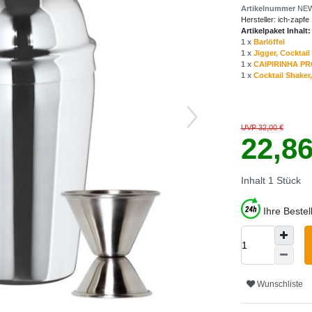
Artikelnummer
NEW
Hersteller:
ich-zapfe
Artikelpaket Inhalt:
1 x
Barlöffel
1 x
Jigger, Cocktail
1 x
CAIPIRINHA PRO
1 x
Cocktail Shaker, 
UVP 32,00 €
22,8
Inhalt
1
Stück
Ihre Beste
Wunschliste