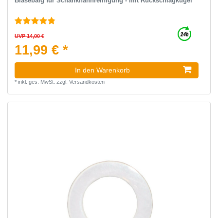
Blasebalg für Schankhahnreinigung - mit Rückschlagkugel
UVP 14,00 €
11,99 € *
In den Warenkorb
*
inkl. ges. MwSt.
zzgl.
Versandkosten