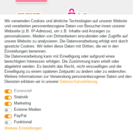
Wir verwenden Cookies und ähnliche Technologien auf unserer Website
und verarbeiten personenbezogene Daten von Besucher:innen unserer
Webseite (z.B. IP-Adresse), um z.B. Inhalte und Anzeigen zu
© Copyright 2026 | Alle Rechte vorbehalten. - Alle Rechte vorbehalten.
personalisieren, Medien von Drittanbietern einzubinden oder Zugriffe auf
Preisangaben inkl. gesetzl. 19% MwSt. | Grundpreise siehe Artikeldetail | *Gilt für
unsere Website zu analysieren. Die Datenverarbeitung erfolgt erst durch
Lieferungen nach Deutschland!
gesetzte Cookies. Wir teilen diese Daten mit Dritten, die wir in den
Einstellungen benennen.
Kontakt
Vertrag widerrufen
Die Datenverarbeitung kann mit Einwilligung oder aufgrund eines
berechtigten Interesses erfolgen. Die Zustimmung kann erteilt oder
abgelehnt werden. Es besteht das Recht, nicht einzuwilligen und die
Einwilligung zu einem späteren Zeitpunkt zu ändern oder zu widerrufen.
Weitere Informationen zur Verwendung personenbezogener Daten und den
Diensten erklären wir in unserer
Daten­schutz­erklärung
.
Essenziell
Statistik
Marketing
Externe Medien
PayPal
Funktional
Weitere Einstellungen