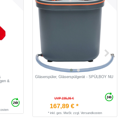
&
Gläserspüler, Gläserspülgerät - SPÜLBOY NU
R
ngen &
UVP 235,05 €
167,89 € *
kosten
*
inkl. ges. MwSt.
zzgl.
Versandkosten