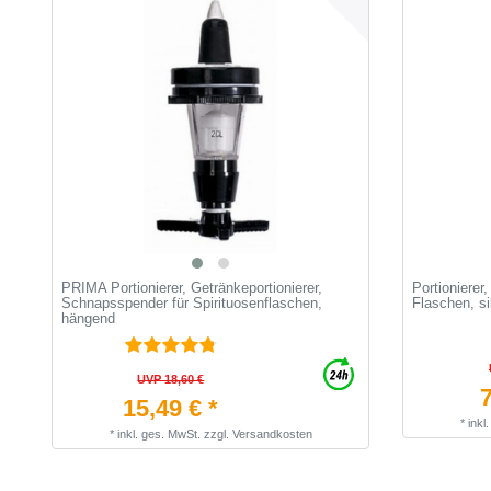
PRIMA Portionierer, Getränkeportionierer,
Portionierer,
Schnapsspender für Spirituosenflaschen,
Flaschen, si
hängend
UVP 18,60 €
7
15,49 € *
*
inkl
*
inkl. ges. MwSt.
zzgl.
Versandkosten