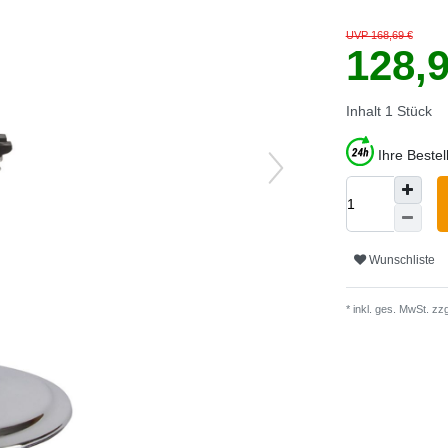
UVP 168,69 €
128,
Inhalt
1
Stück
Ihre Beste
Wunschliste
* inkl. ges. MwSt. zzg