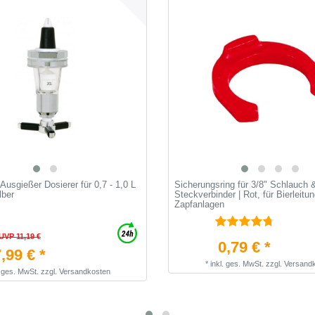
 Ausgießer Dosierer für 0,7 - 1,0 L
Sicherungsring für 3/8" Schlauch 
lber
Steckverbinder | Rot, für Bierleitu
Zapfanlagen
UVP 11,19 €
0,79 € *
,99 € *
*
inkl. ges. MwSt.
zzgl.
Versand
. ges. MwSt.
zzgl.
Versandkosten