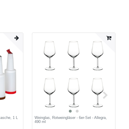
lasche, 1 L
Weinglas, Rotweingläser - 6er-Set - Allegra,
P
490 ml
S
h