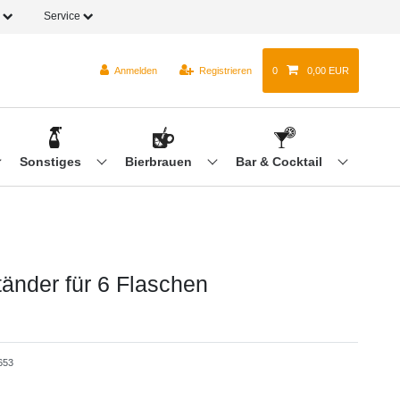
o
Service
Anmelden
Registrieren
0
0,00 EUR
Sonstiges
Bierbrauen
Bar & Cocktail
änder für 6 Flaschen
653