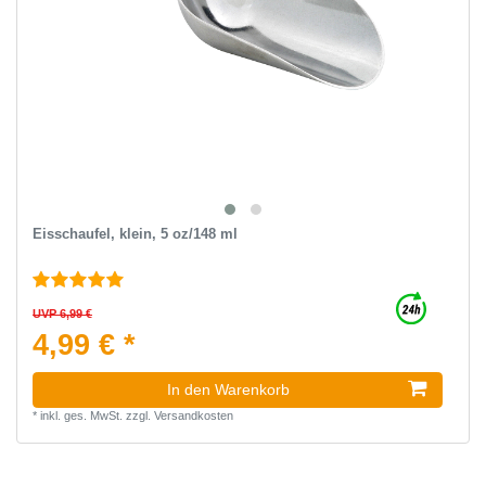
Eisschaufel, klein, 5 oz/148 ml
UVP 6,99 €
4,99 € *
In den Warenkorb
*
inkl. ges. MwSt.
zzgl.
Versandkosten