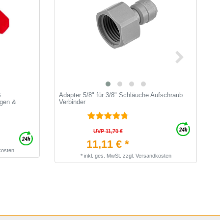
&
Adapter 5/8" für 3/8" Schläuche Aufschraub
E
ngen &
Verbinder
UVP 11,70 €
11,11 € *
kosten
*
inkl. ges. MwSt.
zzgl.
Versandkosten