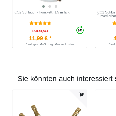
CO2 Schlauch - komplett, 1.5 m lang
CO2 Schlüss
"unverlierba
UVP 15,30 €
11,99 € *
4
*
inkl. ges. MwSt.
zzgl.
Versandkosten
*
inkl
Sie könnten auch interessiert 