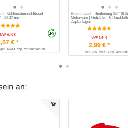
el, Kohlensäureschlüssel -
Bierschlauch, Bierleitung 3/8" (6,
r", 30-32 mm
Meterware | Getränke- & Druckluft
Zapfanlagen
UVP 6,40 €
UVP 3,44 €
,57 € *
2,99 € *
. ges. MwSt.
zzgl.
Versandkosten
*
inkl. ges. MwSt.
zzgl.
Versand
sein an: