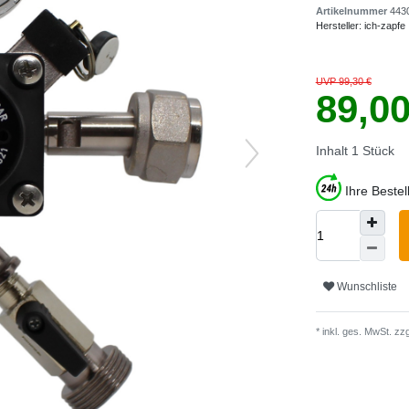
Artikelnummer
443
Hersteller:
ich-zapfe
UVP 99,30 €
89,0
Inhalt
1
Stück
Ihre Beste
Wunschliste
* inkl. ges. MwSt. zzg