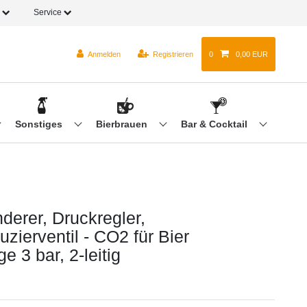
o
Service
Anmelden
Registrieren
0
0,00 EUR
Sonstiges
Bierbrauen
Bar & Cocktail
derer, Druckregler,
zierventil - CO2 für Bier
e 3 bar, 2-leitig