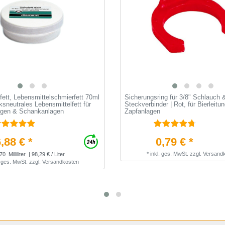
ett, Lebensmittelschmierfett 70ml
Sicherungsring für 3/8" Schlauch 
sneutrales Lebensmittelfett für
Steckverbinder | Rot, für Bierleitu
agen & Schankanlagen
Zapfanlagen
,88 € *
0,79 € *
*
inkl. ges. MwSt.
zzgl.
Versand
70
Milliliter
| 98,29 € / Liter
. ges. MwSt.
zzgl.
Versandkosten