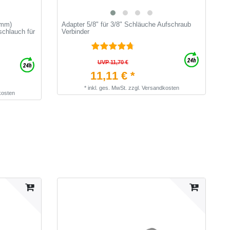
3mm)
Adapter 5/8" für 3/8" Schläuche Aufschraub
C
schlauch für
Verbinder
C
UVP 11,70 €
11,11 € *
*
inkl. ges. MwSt.
zzgl.
Versandkosten
kosten