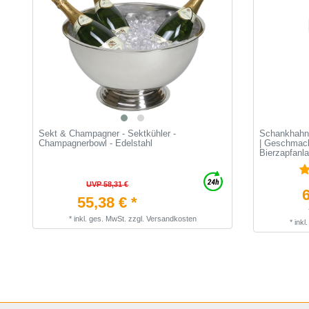
Sekt & Champagner - Sektkühler -
Schankhahnf
Champagnerbowl - Edelstahl
| Geschmack
Bierzapfanl
UVP 58,31 €
6
55,38 € *
*
inkl. ges. MwSt.
zzgl.
Versandkosten
*
inkl