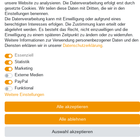
unsere Website zu analysieren. Die Datenverarbeitung erfolgt erst durch
gesetzte Cookies. Wir teilen diese Daten mit Dritten, die wir in den
Einstellungen benennen.
Die Datenverarbeitung kann mit Einwilligung oder aufgrund eines
© Copyright 2026 | Alle Rechte vorbehalten. - Alle Rechte vorbehalten.
berechtigten Interesses erfolgen. Die Zustimmung kann erteilt oder
Preisangaben inkl. gesetzl. 19% MwSt. | Grundpreise siehe Artikeldetail | *Gilt für
abgelehnt werden. Es besteht das Recht, nicht einzuwilligen und die
Lieferungen nach Deutschland!
Einwilligung zu einem späteren Zeitpunkt zu ändern oder zu widerrufen.
Weitere Informationen zur Verwendung personenbezogener Daten und den
Kontakt
Diensten erklären wir in unserer
Daten­schutz­erklärung
.
Vertrag widerrufen
Essenziell
Statistik
Marketing
Externe Medien
PayPal
Funktional
Weitere Einstellungen
Alle akzeptieren
Alle ablehnen
Auswahl akzeptieren