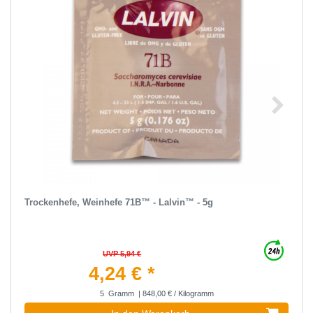
Trockenhefe, Weinhefe 71B™ - Lalvin™ - 5g
UVP 5,94 €
4,24 € *
5
Gramm
| 848,00 € / Kilogramm