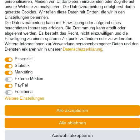
personalisieren, Medien von Drittanbietern einzubinden oder Zugriffe auf
unsere Website zu analysieren. Die Datenverarbeitung erfolgt erst durch
gesetzte Cookies. Wir teilen diese Daten mit Dritten, die wir in den
Einstellungen benennen.
© Copyright 2026 | Alle Rechte vorbehalten. - Alle Rechte vorbehalten.
Die Datenverarbeitung kann mit Einwilligung oder aufgrund eines
Preisangaben inkl. gesetzl. 19% MwSt. | Grundpreise siehe Artikeldetail | *Gilt für
berechtigten Interesses erfolgen. Die Zustimmung kann erteilt oder
abgelehnt werden. Es besteht das Recht, nicht einzuwilligen und die
Lieferungen nach Deutschland!
Einwilligung zu einem späteren Zeitpunkt zu ändern oder zu widerrufen.
Weitere Informationen zur Verwendung personenbezogener Daten und den
Kontakt
Vertrag widerrufen
Diensten erklären wir in unserer
Daten­schutz­erklärung
.
Essenziell
Statistik
Marketing
Externe Medien
PayPal
Funktional
Weitere Einstellungen
Alle akzeptieren
Alle ablehnen
Auswahl akzeptieren