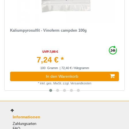
Kaliumpyrosulfit - Vinoferm campden 100g
UVP 7,98 €
7,24 € *
100
Gramm
| 72,40 € / Kilogramm
In den Warenkorb
*
inkl. ges. MwSt.
zzgl.
Versandkosten
Informationen
Zahlungsarten
FAQ