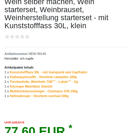
Wein selber machen, Wein
starterset, Weinbrauset,
Weinherstellung starterset - mit
Kunststofffass 30L, klein
Artikelnummer
NEW-99146
Hersteller:
ich-zapfe
Artikelpaket Inhalt:
1 x
Kunststofffass 30L - mit Gärspund and Zapfhahn
1 x
Kaliumpyrosulfit - Vinoferm campden 100g
2 x
Trockenhefe, Weinhefe 71B™ - Lalvin™ - 5g
1 x
Kitzinger Weinfibel, Deutch
1 x
Multifunktionsreiniger - Chemipro OXI 100g
1 x
Hefenährsalz - Vinoferm nutrisal 100g
UVP 108,64 €
*
77,60 EUR