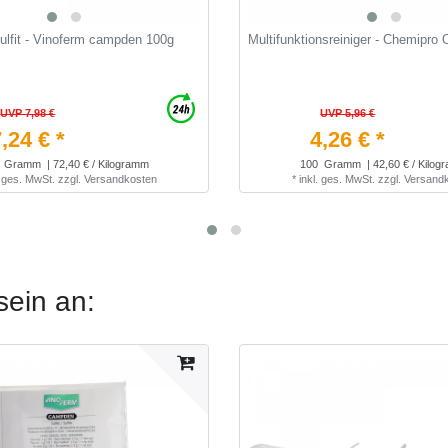
ulfit - Vinoferm campden 100g
Multifunktionsreiniger - Chemipro
UVP 7,98 €
UVP 5,96 €
,24 € *
4,26 € *
Gramm
| 72,40 € / Kilogramm
100
Gramm
| 42,60 € / Kilo
. ges. MwSt.
zzgl.
Versandkosten
*
inkl. ges. MwSt.
zzgl.
Versand
sein an: