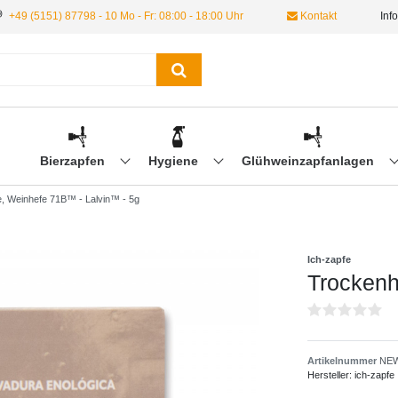
+49 (5151) 87798 - 10 Mo - Fr: 08:00 - 18:00 Uhr
Kontakt
Inf
Bierzapfen
Hygiene
Glühweinzapfanlagen
, Weinhefe 71B™ - Lalvin™ - 5g
Ich-zapfe
Trockenh
Artikelnummer
NEW
Hersteller:
ich-zapfe