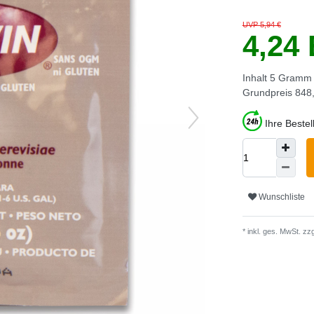
UVP 5,94 €
4,24
Inhalt
5
Gramm
Grundpreis
848,
Ihre Beste
Wunschliste
* inkl. ges. MwSt. zzg