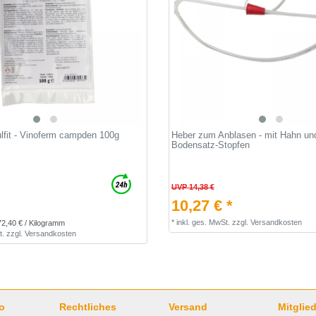
lfit - Vinoferm campden 100g
Heber zum Anblasen - mit Hahn und
Bodensatz-Stopfen
UVP 14,38 €
10,27 € *
*
inkl. ges. MwSt.
zzgl.
Versandkosten
72,40 € / Kilogramm
t.
zzgl.
Versandkosten
o
Rechtliches
Versand
Mitglied