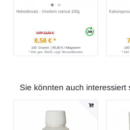
Hefenährsalz - Vinoferm nutrisal 100g
Kaliumpyros
UVP 12,01 €
8,58 € *
7
100
Gramm
| 85,80 € / Kilogramm
100
*
inkl. ges. MwSt.
zzgl.
Versandkosten
*
inkl
Sie könnten auch interessiert 