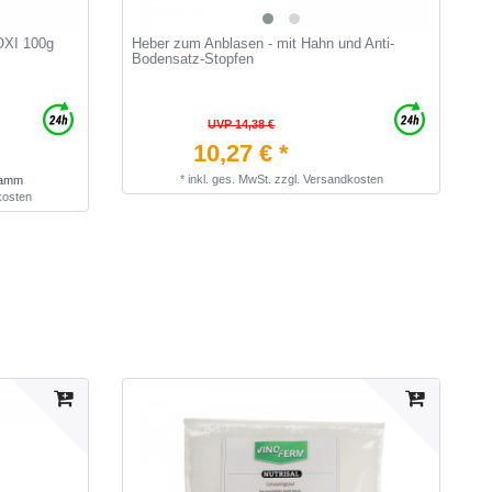
 OXI 100g
Heber zum Anblasen - mit Hahn und Anti-
M
Bodensatz-Stopfen
UVP 14,38 €
10,27 € *
*
inkl. ges. MwSt.
zzgl.
Versandkosten
gramm
kosten