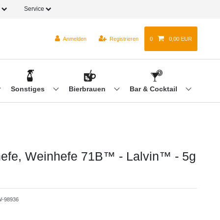
o
Service
Anmelden
Registrieren
0
0,00 EUR
Sonstiges
Bierbrauen
Bar & Cocktail
efe, Weinhefe 71B™ - Lalvin™ - 5g
-98936