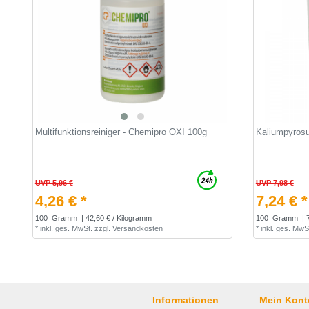
Multifunktionsreiniger - Chemipro OXI 100g
Kaliumpyrosu
UVP 5,96 €
UVP 7,98 €
4,26 € *
7,24 € *
100
Gramm
| 42,60 € / Kilogramm
100
Gramm
| 
*
inkl. ges. MwSt.
zzgl.
Versandkosten
*
inkl. ges. MwS
Informationen
Mein Kont