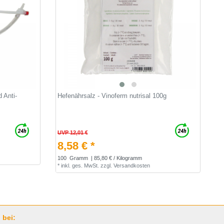
 Anti-
Hefenährsalz - Vinoferm nutrisal 100g
UVP 12,01 €
8,58 € *
100
Gramm
| 85,80 € / Kilogramm
*
inkl. ges. MwSt.
zzgl.
Versandkosten
 bei: