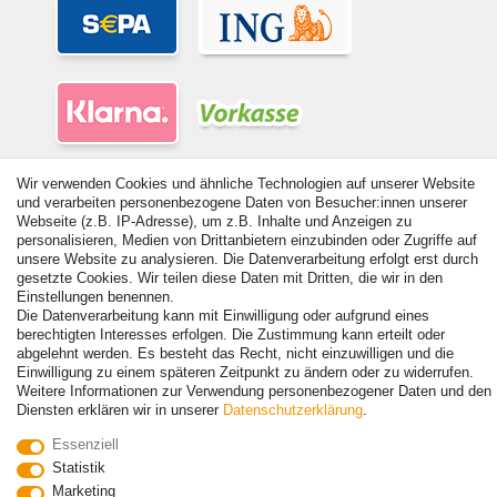
Wir verwenden Cookies und ähnliche Technologien auf unserer Website
und verarbeiten personenbezogene Daten von Besucher:innen unserer
Webseite (z.B. IP-Adresse), um z.B. Inhalte und Anzeigen zu
personalisieren, Medien von Drittanbietern einzubinden oder Zugriffe auf
© Copyright 2026 | Alle Rechte vorbehalten. - Alle Rechte vorbehalten.
unsere Website zu analysieren. Die Datenverarbeitung erfolgt erst durch
gesetzte Cookies. Wir teilen diese Daten mit Dritten, die wir in den
Preisangaben inkl. gesetzl. 19% MwSt. | Grundpreise siehe Artikeldetail | *Gilt für
Einstellungen benennen.
Lieferungen nach Deutschland!
Die Datenverarbeitung kann mit Einwilligung oder aufgrund eines
berechtigten Interesses erfolgen. Die Zustimmung kann erteilt oder
Kontakt
Vertrag widerrufen
abgelehnt werden. Es besteht das Recht, nicht einzuwilligen und die
Einwilligung zu einem späteren Zeitpunkt zu ändern oder zu widerrufen.
Weitere Informationen zur Verwendung personenbezogener Daten und den
Diensten erklären wir in unserer
Daten­schutz­erklärung
.
Essenziell
Statistik
Marketing