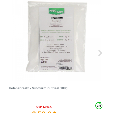
Hefenährsalz - Vinoferm nutrisal 100g
UVP 12,01 €