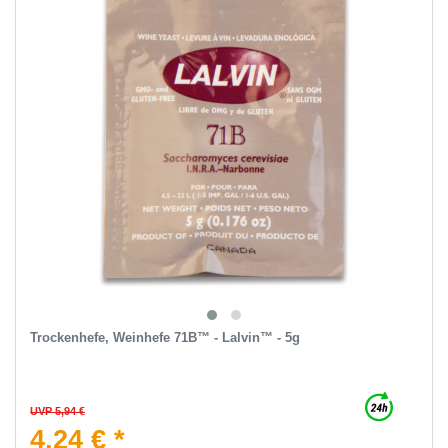
Trockenhefe, Weinhefe 71B™ - Lalvin™ - 5g
UVP 5,94 €
4,24 € *