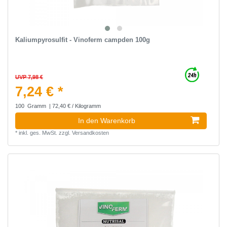
Kaliumpyrosulfit - Vinoferm campden 100g
UVP 7,98 €
7,24 € *
100
Gramm
| 72,40 € / Kilogramm
In den Warenkorb
*
inkl. ges. MwSt.
zzgl.
Versandkosten