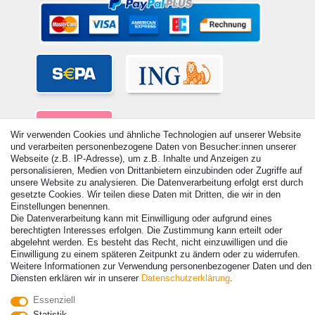
Wir verwenden Cookies und ähnliche Technologien auf unserer Website
und verarbeiten personenbezogene Daten von Besucher:innen unserer
Webseite (z.B. IP-Adresse), um z.B. Inhalte und Anzeigen zu
personalisieren, Medien von Drittanbietern einzubinden oder Zugriffe auf
unsere Website zu analysieren. Die Datenverarbeitung erfolgt erst durch
gesetzte Cookies. Wir teilen diese Daten mit Dritten, die wir in den
Einstellungen benennen.
Die Datenverarbeitung kann mit Einwilligung oder aufgrund eines
© Copyright 2026 | Alle Rechte vorbehalten. - Alle Rechte vorbehalten.
berechtigten Interesses erfolgen. Die Zustimmung kann erteilt oder
Preisangaben inkl. gesetzl. 19% MwSt. | Grundpreise siehe Artikeldetail | *Gilt für
abgelehnt werden. Es besteht das Recht, nicht einzuwilligen und die
Lieferungen nach Deutschland!
Einwilligung zu einem späteren Zeitpunkt zu ändern oder zu widerrufen.
Weitere Informationen zur Verwendung personenbezogener Daten und den
Kontakt
Vertrag widerrufen
Diensten erklären wir in unserer
Daten­schutz­erklärung
.
Essenziell
Statistik