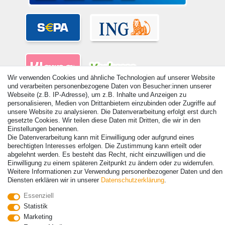
Wir verwenden Cookies und ähnliche Technologien auf unserer Website
und verarbeiten personenbezogene Daten von Besucher:innen unserer
Webseite (z.B. IP-Adresse), um z.B. Inhalte und Anzeigen zu
personalisieren, Medien von Drittanbietern einzubinden oder Zugriffe auf
unsere Website zu analysieren. Die Datenverarbeitung erfolgt erst durch
gesetzte Cookies. Wir teilen diese Daten mit Dritten, die wir in den
Einstellungen benennen.
© Copyright 2026 | Alle Rechte vorbehalten. - Alle Rechte vorbehalten.
Die Datenverarbeitung kann mit Einwilligung oder aufgrund eines
Preisangaben inkl. gesetzl. 19% MwSt. | Grundpreise siehe Artikeldetail | *Gilt für
berechtigten Interesses erfolgen. Die Zustimmung kann erteilt oder
Lieferungen nach Deutschland!
abgelehnt werden. Es besteht das Recht, nicht einzuwilligen und die
Einwilligung zu einem späteren Zeitpunkt zu ändern oder zu widerrufen.
Kontakt
Vertrag widerrufen
Weitere Informationen zur Verwendung personenbezogener Daten und den
Diensten erklären wir in unserer
Daten­schutz­erklärung
.
Essenziell
Statistik
Marketing