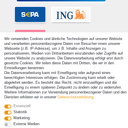
Wir verwenden Cookies und ähnliche Technologien auf unserer Website
und verarbeiten personenbezogene Daten von Besucher:innen unserer
Webseite (z.B. IP-Adresse), um z.B. Inhalte und Anzeigen zu
personalisieren, Medien von Drittanbietern einzubinden oder Zugriffe auf
unsere Website zu analysieren. Die Datenverarbeitung erfolgt erst durch
gesetzte Cookies. Wir teilen diese Daten mit Dritten, die wir in den
Einstellungen benennen.
Die Datenverarbeitung kann mit Einwilligung oder aufgrund eines
© Copyright 2026 | Alle Rechte vorbehalten. - Alle Rechte vorbehalten.
berechtigten Interesses erfolgen. Die Zustimmung kann erteilt oder
Preisangaben inkl. gesetzl. 19% MwSt. | Grundpreise siehe Artikeldetail | *Gilt für
abgelehnt werden. Es besteht das Recht, nicht einzuwilligen und die
Lieferungen nach Deutschland!
Einwilligung zu einem späteren Zeitpunkt zu ändern oder zu widerrufen.
Weitere Informationen zur Verwendung personenbezogener Daten und den
Kontakt
Vertrag widerrufen
Diensten erklären wir in unserer
Daten­schutz­erklärung
.
Essenziell
Statistik
Marketing
Externe Medien