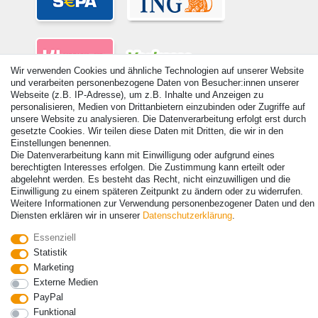
Wir verwenden Cookies und ähnliche Technologien auf unserer Website
und verarbeiten personenbezogene Daten von Besucher:innen unserer
Webseite (z.B. IP-Adresse), um z.B. Inhalte und Anzeigen zu
personalisieren, Medien von Drittanbietern einzubinden oder Zugriffe auf
unsere Website zu analysieren. Die Datenverarbeitung erfolgt erst durch
gesetzte Cookies. Wir teilen diese Daten mit Dritten, die wir in den
Einstellungen benennen.
© Copyright 2026 | Alle Rechte vorbehalten. - Alle Rechte vorbehalten.
Die Datenverarbeitung kann mit Einwilligung oder aufgrund eines
Preisangaben inkl. gesetzl. 19% MwSt. | Grundpreise siehe Artikeldetail | *Gilt für
berechtigten Interesses erfolgen. Die Zustimmung kann erteilt oder
Lieferungen nach Deutschland!
abgelehnt werden. Es besteht das Recht, nicht einzuwilligen und die
Einwilligung zu einem späteren Zeitpunkt zu ändern oder zu widerrufen.
Kontakt
Vertrag widerrufen
Weitere Informationen zur Verwendung personenbezogener Daten und den
Diensten erklären wir in unserer
Daten­schutz­erklärung
.
Essenziell
Statistik
Marketing
Externe Medien
PayPal
Funktional