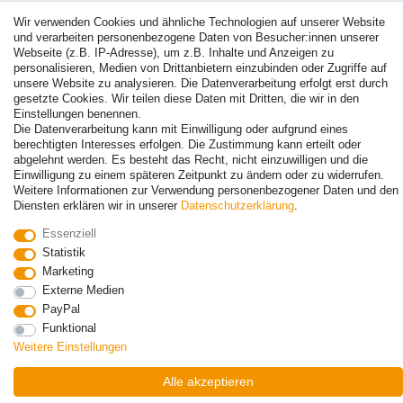
Wir verwenden Cookies und ähnliche Technologien auf unserer Website
und verarbeiten personenbezogene Daten von Besucher:innen unserer
Webseite (z.B. IP-Adresse), um z.B. Inhalte und Anzeigen zu
personalisieren, Medien von Drittanbietern einzubinden oder Zugriffe auf
unsere Website zu analysieren. Die Datenverarbeitung erfolgt erst durch
© Copyright 2026 | Alle Rechte vorbehalten. - Alle Rechte vorbehalten.
gesetzte Cookies. Wir teilen diese Daten mit Dritten, die wir in den
Preisangaben inkl. gesetzl. 19% MwSt. | Grundpreise siehe Artikeldetail | *Gilt für
Einstellungen benennen.
Lieferungen nach Deutschland!
Die Datenverarbeitung kann mit Einwilligung oder aufgrund eines
berechtigten Interesses erfolgen. Die Zustimmung kann erteilt oder
Kontakt
Vertrag widerrufen
abgelehnt werden. Es besteht das Recht, nicht einzuwilligen und die
Einwilligung zu einem späteren Zeitpunkt zu ändern oder zu widerrufen.
Weitere Informationen zur Verwendung personenbezogener Daten und den
Diensten erklären wir in unserer
Daten­schutz­erklärung
.
Essenziell
Statistik
Marketing
Externe Medien
PayPal
Funktional
Weitere Einstellungen
Alle akzeptieren