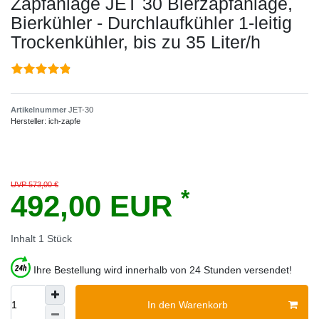
Zapfanlage JET 30 Bierzapfanlage,
Bierkühler - Durchlaufkühler 1-leitig
Trockenkühler, bis zu 35 Liter/h
Artikelnummer
JET-30
Hersteller:
ich-zapfe
UVP 573,00 €
*
492,00 EUR
Inhalt
1
Stück
Ihre Bestellung wird innerhalb von 24 Stunden versendet!
In den Warenkorb