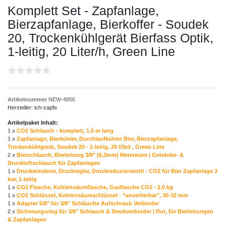
Komplett Set - Zapfanlage,
Bierzapfanlage, Bierkoffer - Soudek
20, Trockenkühlgerät Bierfass Optik,
1-leitig, 20 Liter/h, Green Line
Artikelnummer
NEW-4856
Hersteller:
ich-zapfe
Artikelpaket Inhalt:
1 x
CO2 Schlauch - komplett, 1.5 m lang
1 x
Zapfanlage, Bierkühler, Durchlaufkühler Bier, Bierzapfanlage,
Trockenkühlgerät, Soudek 20 - 1-leitig, 20 l/Std , Green Line
2 x
Bierschlauch, Bierleitung 3/8" (6,3mm) Meterware | Getränke- &
Druckluftschlauch für Zapfanlagen
1 x
Druckminderer, Druckregler, Druckreduzierventil - CO2 für Bier Zapfanlage 3
bar, 1-leitig
1 x
CO2 Flasche, Kohlensäureflasche, Gasflasche CO2 - 2,0 kg
1 x
CO2 Schlüssel, Kohlensäureschlüssel - "unverlierbar", 30-32 mm
1 x
Adapter 5/8" für 3/8" Schläuche Aufschraub Verbinder
2 x
Sicherungsring für 3/8" Schlauch & Steckverbinder | Rot, für Bierleitungen
& Zapfanlagen