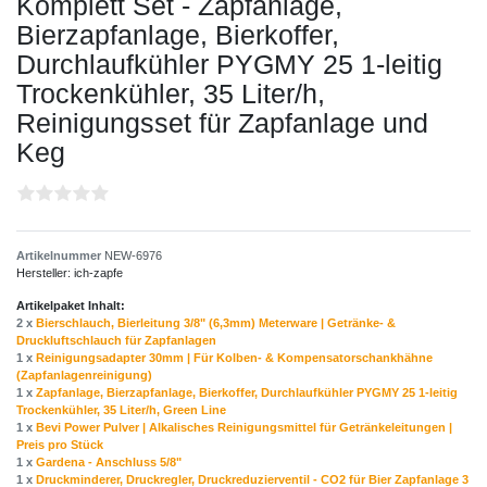
Komplett Set - Zapfanlage,
Bierzapfanlage, Bierkoffer,
Durchlaufkühler PYGMY 25 1-leitig
Trockenkühler, 35 Liter/h,
Reinigungsset für Zapfanlage und
Keg
Artikelnummer
NEW-6976
Hersteller:
ich-zapfe
Artikelpaket Inhalt:
2 x
Bierschlauch, Bierleitung 3/8" (6,3mm) Meterware | Getränke- &
Druckluftschlauch für Zapfanlagen
1 x
Reinigungsadapter 30mm | Für Kolben- & Kompensatorschankhähne
(Zapfanlagenreinigung)
1 x
Zapfanlage, Bierzapfanlage, Bierkoffer, Durchlaufkühler PYGMY 25 1-leitig
Trockenkühler, 35 Liter/h, Green Line
1 x
Bevi Power Pulver | Alkalisches Reinigungsmittel für Getränkeleitungen |
Preis pro Stück
1 x
Gardena - Anschluss 5/8"
1 x
Druckminderer, Druckregler, Druckreduzierventil - CO2 für Bier Zapfanlage 3