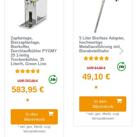
Zapfanlage,
5 Liter Bierfass Adapter,
Bierzapfanlage,
hochwertige
Bierkoffer,
Metallausführung mit
Durchlaufkühler PYGMY
Bierabstellhahn
25 1-leitig
Trockenkühler, 35
Liter/h, Green Line
UVP 54,80 €
49,10 €
UVP 707,00 €
*
583,95 €
*
In den
Warenkorb
In den
*
inkl. ges. MwSt.
zzgl.
Versandkosten
Warenkorb
*
inkl. ges. MwSt.
zzgl.
Versandkosten