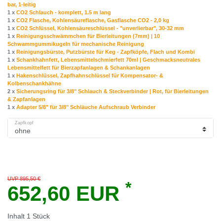
bar, 1-leitig
1 x
CO2 Schlauch - komplett, 1.5 m lang
1 x
CO2 Flasche, Kohlensäureflasche, Gasflasche CO2 - 2,0 kg
1 x
CO2 Schlüssel, Kohlensäureschlüssel - "unverlierbar", 30-32 mm
1 x
Reinigungsschwämmchen für Bierleitungen (7mm) | 10
Schwammgummikugeln für mechanische Reinigung
1 x
Reinigungsbürste, Putzbürste für Keg - Zapfköpfe, Flach und Kombi
1 x
Schankhahnfett, Lebensmittelschmierfett 70ml | Geschmacksneutrales
Lebensmittelfett für Bierzapfanlagen & Schankanlagen
1 x
Hakenschlüssel, Zapfhahnschlüssel für Kompensator- &
Kolbenschankhähne
2 x
Sicherungsring für 3/8" Schlauch & Steckverbinder | Rot, für Bierleitungen
& Zapfanlagen
1 x
Adapter 5/8" für 3/8" Schläuche Aufschraub Verbinder
Zapfkopf
UVP 895,50 €
*
652,60 EUR
Inhalt
1
Stück