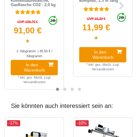
Kohlensäureflasche,
komplett, 1.5 m lang
Gasflasche CO2 - 2,0 kg
UVP 15,30 €
UVP 109,70 €
11,99 €
91,00 €
*
*
2
Kilogramm
| 45,50 € /
In den
Kilogramm
Warenkorb
In den
*
inkl. ges. MwSt.
zzgl.
Versandkosten
Warenkorb
*
inkl. ges. MwSt.
zzgl.
Versandkosten
Sie könnten auch interessiert sein an:
-17%
-10%