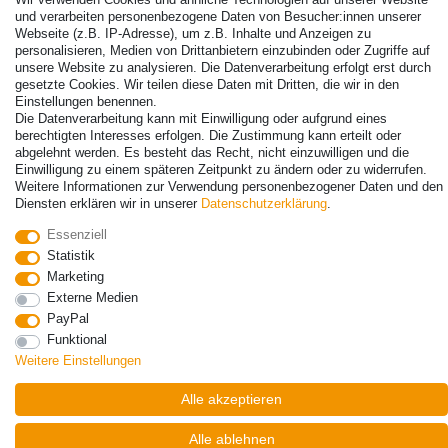
und verarbeiten personenbezogene Daten von Besucher:innen unserer
Webseite (z.B. IP-Adresse), um z.B. Inhalte und Anzeigen zu
personalisieren, Medien von Drittanbietern einzubinden oder Zugriffe auf
unsere Website zu analysieren. Die Datenverarbeitung erfolgt erst durch
gesetzte Cookies. Wir teilen diese Daten mit Dritten, die wir in den
Einstellungen benennen.
Die Datenverarbeitung kann mit Einwilligung oder aufgrund eines
© Copyright 2026 | Alle Rechte vorbehalten. - Alle Rechte vorbehalten.
berechtigten Interesses erfolgen. Die Zustimmung kann erteilt oder
Preisangaben inkl. gesetzl. 19% MwSt. | Grundpreise siehe Artikeldetail | *Gilt für
abgelehnt werden. Es besteht das Recht, nicht einzuwilligen und die
Lieferungen nach Deutschland!
Einwilligung zu einem späteren Zeitpunkt zu ändern oder zu widerrufen.
Weitere Informationen zur Verwendung personenbezogener Daten und den
Kontakt
Vertrag widerrufen
Diensten erklären wir in unserer
Daten­schutz­erklärung
.
Essenziell
Statistik
Marketing
Externe Medien
PayPal
Funktional
Weitere Einstellungen
Alle akzeptieren
Alle ablehnen