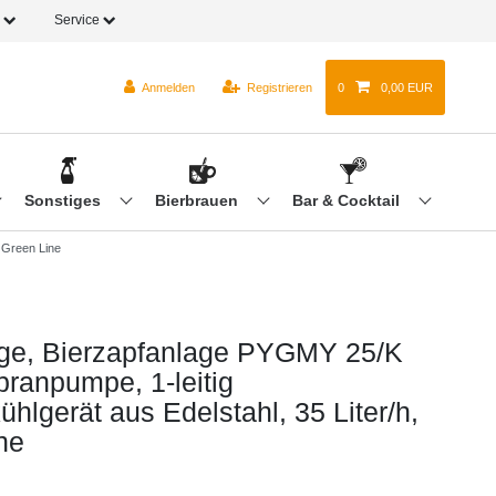
o
Service
Anmelden
Registrieren
0
0,00 EUR
Sonstiges
Bierbrauen
Bar & Cocktail
 Green Line
ge, Bierzapfanlage PYGMY 25/K
ranpumpe, 1-leitig
hlgerät aus Edelstahl, 35 Liter/h,
ne