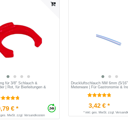
ng für 3/8" Schlauch &
Druckluftschlauch NW 6mm (5/16"
er | Rot, für Bierleitungen &
Meterware | Für Gastronomie & Ind
3,42 € *
,79 € *
*
inkl. ges. MwSt.
zzgl.
Versand
. ges. MwSt.
zzgl.
Versandkosten