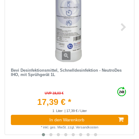
Bevi Desinfektionsmittel, Schnelldesinfektion - NeutroDes
IHO, mit Sprühgerät 1L
UVP 19,03 €
17,39 € *
1
Liter
| 17,39 € / Liter
In den Warenkorb
*
inkl. ges. MwSt.
zzgl.
Versandkosten