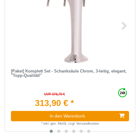
[Paket] Komplett Set - Schanksäule Chrom, 3-leitig, elegant,
"Topp-Qualität!"
UVP 376,70 €
313,90 € *
In den Warenkorb
*
inkl. ges. MwSt.
zzgl.
Versandkosten