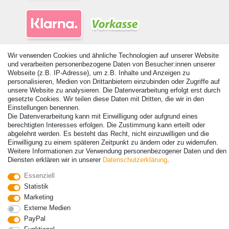
Wir verwenden Cookies und ähnliche Technologien auf unserer Website
und verarbeiten personenbezogene Daten von Besucher:innen unserer
Webseite (z.B. IP-Adresse), um z.B. Inhalte und Anzeigen zu
personalisieren, Medien von Drittanbietern einzubinden oder Zugriffe auf
unsere Website zu analysieren. Die Datenverarbeitung erfolgt erst durch
© Copyright 2026 | Alle Rechte vorbehalten. - Alle Rechte vorbehalten.
gesetzte Cookies. Wir teilen diese Daten mit Dritten, die wir in den
Preisangaben inkl. gesetzl. 19% MwSt. | Grundpreise siehe Artikeldetail | *Gilt für
Einstellungen benennen.
Lieferungen nach Deutschland!
Die Datenverarbeitung kann mit Einwilligung oder aufgrund eines
berechtigten Interesses erfolgen. Die Zustimmung kann erteilt oder
Kontakt
Vertrag widerrufen
abgelehnt werden. Es besteht das Recht, nicht einzuwilligen und die
Einwilligung zu einem späteren Zeitpunkt zu ändern oder zu widerrufen.
Weitere Informationen zur Verwendung personenbezogener Daten und den
Diensten erklären wir in unserer
Daten­schutz­erklärung
.
Essenziell
Statistik
Marketing
Externe Medien
PayPal