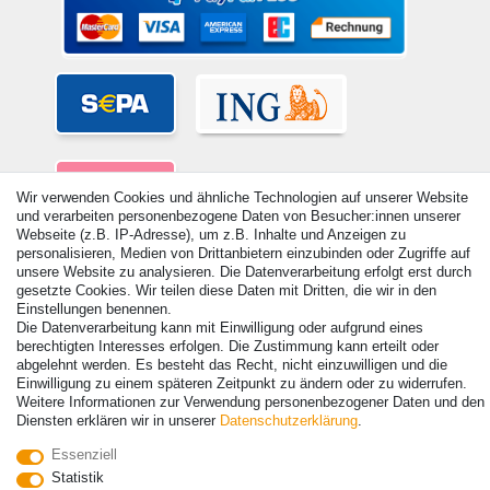
Wir verwenden Cookies und ähnliche Technologien auf unserer Website
und verarbeiten personenbezogene Daten von Besucher:innen unserer
Webseite (z.B. IP-Adresse), um z.B. Inhalte und Anzeigen zu
personalisieren, Medien von Drittanbietern einzubinden oder Zugriffe auf
unsere Website zu analysieren. Die Datenverarbeitung erfolgt erst durch
gesetzte Cookies. Wir teilen diese Daten mit Dritten, die wir in den
Einstellungen benennen.
Die Datenverarbeitung kann mit Einwilligung oder aufgrund eines
© Copyright 2026 | Alle Rechte vorbehalten. - Alle Rechte vorbehalten.
berechtigten Interesses erfolgen. Die Zustimmung kann erteilt oder
Preisangaben inkl. gesetzl. 19% MwSt. | Grundpreise siehe Artikeldetail | *Gilt für
abgelehnt werden. Es besteht das Recht, nicht einzuwilligen und die
Lieferungen nach Deutschland!
Einwilligung zu einem späteren Zeitpunkt zu ändern oder zu widerrufen.
Weitere Informationen zur Verwendung personenbezogener Daten und den
Kontakt
Vertrag widerrufen
Diensten erklären wir in unserer
Daten­schutz­erklärung
.
Essenziell
Statistik