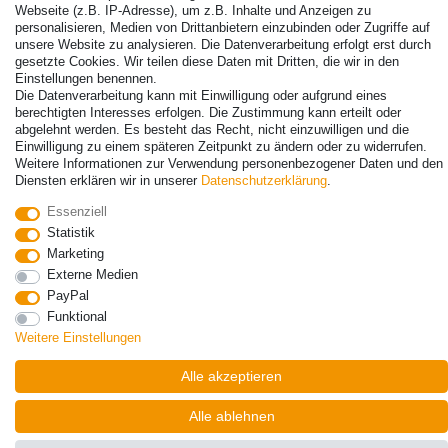
Webseite (z.B. IP-Adresse), um z.B. Inhalte und Anzeigen zu
personalisieren, Medien von Drittanbietern einzubinden oder Zugriffe auf
unsere Website zu analysieren. Die Datenverarbeitung erfolgt erst durch
© Copyright 2026 | Alle Rechte vorbehalten. - Alle Rechte vorbehalten.
gesetzte Cookies. Wir teilen diese Daten mit Dritten, die wir in den
Preisangaben inkl. gesetzl. 19% MwSt. | Grundpreise siehe Artikeldetail | *Gilt für
Einstellungen benennen.
Lieferungen nach Deutschland!
Die Datenverarbeitung kann mit Einwilligung oder aufgrund eines
berechtigten Interesses erfolgen. Die Zustimmung kann erteilt oder
Kontakt
Vertrag widerrufen
abgelehnt werden. Es besteht das Recht, nicht einzuwilligen und die
Einwilligung zu einem späteren Zeitpunkt zu ändern oder zu widerrufen.
Weitere Informationen zur Verwendung personenbezogener Daten und den
Diensten erklären wir in unserer
Daten­schutz­erklärung
.
Essenziell
Statistik
Marketing
Externe Medien
PayPal
Funktional
Weitere Einstellungen
Alle akzeptieren
Alle ablehnen