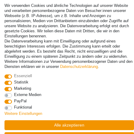
Wir verwenden Cookies und ähnliche Technologien auf unserer Website
und verarbeiten personenbezogene Daten von Besucher:innen unserer
Webseite (z.B. IP-Adresse), um z.B. Inhalte und Anzeigen zu
personalisieren, Medien von Drittanbietern einzubinden oder Zugriffe auf
unsere Website zu analysieren. Die Datenverarbeitung erfolgt erst durch
gesetzte Cookies. Wir teilen diese Daten mit Dritten, die wir in den
Einstellungen benennen.
Die Datenverarbeitung kann mit Einwilligung oder aufgrund eines
© Copyright 2026 | Alle Rechte vorbehalten. - Alle Rechte vorbehalten.
berechtigten Interesses erfolgen. Die Zustimmung kann erteilt oder
Preisangaben inkl. gesetzl. 19% MwSt. | Grundpreise siehe Artikeldetail | *Gilt für
abgelehnt werden. Es besteht das Recht, nicht einzuwilligen und die
Lieferungen nach Deutschland!
Einwilligung zu einem späteren Zeitpunkt zu ändern oder zu widerrufen.
Weitere Informationen zur Verwendung personenbezogener Daten und den
Kontakt
Vertrag widerrufen
Diensten erklären wir in unserer
Daten­schutz­erklärung
.
Essenziell
Statistik
Marketing
Externe Medien
PayPal
Funktional
Weitere Einstellungen
Alle akzeptieren