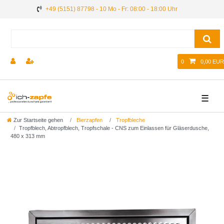
+49 (5151) 87798 - 10 Mo - Fr: 08:00 - 18:00 Uhr
0
0,00 EUR
☰
Zur Startseite gehen
Bierzapfen
Tropfbleche
Tropfblech, Abtropfblech, Tropfschale - CNS zum Einlassen für Gläserdusche,
480 x 313 mm