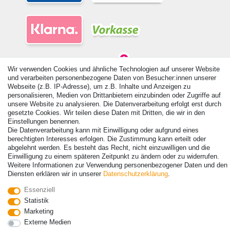
Wir verwenden Cookies und ähnliche Technologien auf unserer Website
und verarbeiten personenbezogene Daten von Besucher:innen unserer
Webseite (z.B. IP-Adresse), um z.B. Inhalte und Anzeigen zu
personalisieren, Medien von Drittanbietern einzubinden oder Zugriffe auf
© Copyright 2026 | Alle Rechte vorbehalten. - Alle Rechte vorbehalten.
unsere Website zu analysieren. Die Datenverarbeitung erfolgt erst durch
Preisangaben inkl. gesetzl. 19% MwSt. | Grundpreise siehe Artikeldetail | *Gilt für
gesetzte Cookies. Wir teilen diese Daten mit Dritten, die wir in den
Lieferungen nach Deutschland!
Einstellungen benennen.
Die Datenverarbeitung kann mit Einwilligung oder aufgrund eines
Kontakt
Vertrag widerrufen
berechtigten Interesses erfolgen. Die Zustimmung kann erteilt oder
abgelehnt werden. Es besteht das Recht, nicht einzuwilligen und die
Einwilligung zu einem späteren Zeitpunkt zu ändern oder zu widerrufen.
Weitere Informationen zur Verwendung personenbezogener Daten und den
Diensten erklären wir in unserer
Daten­schutz­erklärung
.
Essenziell
Statistik
Marketing
Externe Medien