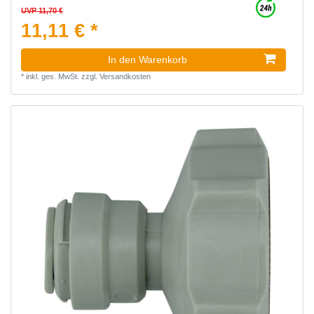
UVP 11,70 €
11,11 € *
In den Warenkorb
*
inkl. ges. MwSt.
zzgl.
Versandkosten