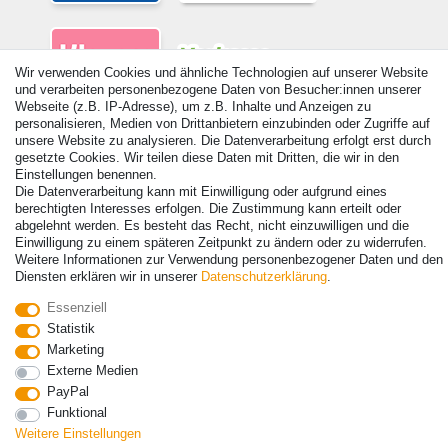
Wir verwenden Cookies und ähnliche Technologien auf unserer Website
und verarbeiten personenbezogene Daten von Besucher:innen unserer
Webseite (z.B. IP-Adresse), um z.B. Inhalte und Anzeigen zu
personalisieren, Medien von Drittanbietern einzubinden oder Zugriffe auf
unsere Website zu analysieren. Die Datenverarbeitung erfolgt erst durch
gesetzte Cookies. Wir teilen diese Daten mit Dritten, die wir in den
Einstellungen benennen.
© Copyright 2026 | Alle Rechte vorbehalten. - Alle Rechte vorbehalten.
Die Datenverarbeitung kann mit Einwilligung oder aufgrund eines
Preisangaben inkl. gesetzl. 19% MwSt. | Grundpreise siehe Artikeldetail | *Gilt für
berechtigten Interesses erfolgen. Die Zustimmung kann erteilt oder
Lieferungen nach Deutschland!
abgelehnt werden. Es besteht das Recht, nicht einzuwilligen und die
Einwilligung zu einem späteren Zeitpunkt zu ändern oder zu widerrufen.
Kontakt
Vertrag widerrufen
Weitere Informationen zur Verwendung personenbezogener Daten und den
Diensten erklären wir in unserer
Daten­schutz­erklärung
.
Essenziell
Statistik
Marketing
Externe Medien
PayPal
Funktional
Weitere Einstellungen