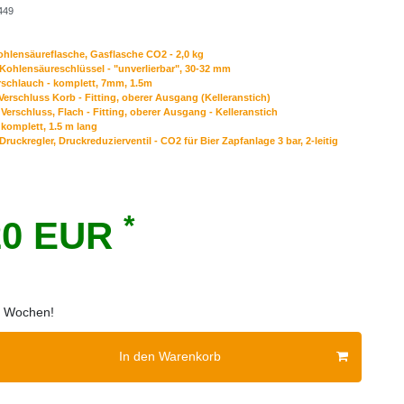
449
hlensäureflasche, Gasflasche CO2 - 2,0 kg
Kohlensäureschlüssel - "unverlierbar", 30-32 mm
erschlauch - komplett, 7mm, 1.5m
Verschluss Korb - Fitting, oberer Ausgang (Kelleranstich)
Verschluss, Flach - Fitting, oberer Ausgang - Kelleranstich
komplett, 1.5 m lang
ruckregler, Druckreduzierventil - CO2 für Bier Zapfanlage 3 bar, 2-leitig
*
20 EUR
 2 Wochen!
In den Warenkorb