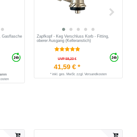
, Gasflasche
Zapfkopf - Keg Verschluss Korb - Fitting,
B
oberer Ausgang (Kelleranstich)
1
UVP 58,23 €
41,59 € *
*
inkl. ges. MwSt.
zzgl.
Versandkosten
gramm
kosten