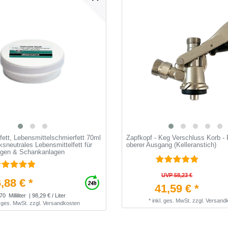
ett, Lebensmittelschmierfett 70ml
Zapfkopf - Keg Verschluss Korb - F
sneutrales Lebensmittelfett für
oberer Ausgang (Kelleranstich)
agen & Schankanlagen
UVP 58,23 €
,88 € *
41,59 € *
70
Milliliter
| 98,29 € / Liter
*
inkl. ges. MwSt.
zzgl.
Versand
. ges. MwSt.
zzgl.
Versandkosten