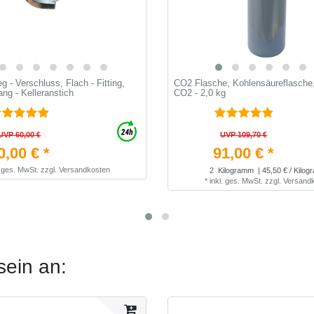
g - Verschluss, Flach - Fitting,
CO2 Flasche, Kohlensäureflasche
ng - Kelleranstich
CO2 - 2,0 kg
UVP 60,00 €
UVP 109,70 €
0,00 € *
91,00 € *
. ges. MwSt.
zzgl.
Versandkosten
2
Kilogramm
| 45,50 € / Kilo
*
inkl. ges. MwSt.
zzgl.
Versand
sein an: