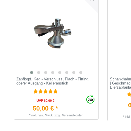
Zapfkopf, Keg - Verschluss, Flach - Fitting,
Schankhahnf
oberer Ausgang - Kelleranstich
| Geschmack
Bierzapfanl
UVP 60,00 €
6
50,00 € *
*
inkl. ges. MwSt.
zzgl.
Versandkosten
*
inkl