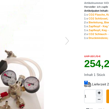
Artikelnummer
443
Hersteller:
ich-zapfe
Artikelpaket Inhalt:
1 x
CO2 Flasche, Ko
1 x
CO2 Schlüssel, 
2 x
Bierleitung, Bi
1 x
Zapfkopf - Keg 
1 x
Zapfkopf, Keg - 
2 x
CO2 Schlauch - 
1 x
Druckminderer, D
UVP 337,70 €
254,
Inhalt
1
Stück
Lieferzeit