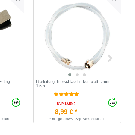
itting,
Bierleitung, Bierschlauch - komplett, 7mm,
C
1.5m
C
UVP 12,59 €
8,99 € *
kosten
*
inkl. ges. MwSt.
zzgl.
Versandkosten