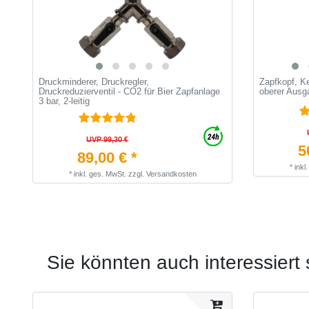
Druckminderer, Druckregler,
Zapfkopf, Ke
Druckreduzierventil - CO2 für Bier Zapfanlage
oberer Ausga
3 bar, 2-leitig
UVP 99,30 €
5
89,00 € *
*
inkl
*
inkl. ges. MwSt.
zzgl.
Versandkosten
Sie könnten auch interessiert 