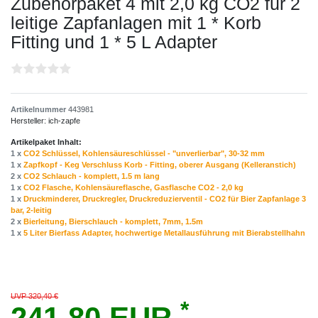
Zubehörpaket 4 mit 2,0 kg CO2 für 2
leitige Zapfanlagen mit 1 * Korb
Fitting und 1 * 5 L Adapter
Artikelnummer
443981
Hersteller:
ich-zapfe
Artikelpaket Inhalt:
1 x
CO2 Schlüssel, Kohlensäureschlüssel - "unverlierbar", 30-32 mm
1 x
Zapfkopf - Keg Verschluss Korb - Fitting, oberer Ausgang (Kelleranstich)
2 x
CO2 Schlauch - komplett, 1.5 m lang
1 x
CO2 Flasche, Kohlensäureflasche, Gasflasche CO2 - 2,0 kg
1 x
Druckminderer, Druckregler, Druckreduzierventil - CO2 für Bier Zapfanlage 3
bar, 2-leitig
2 x
Bierleitung, Bierschlauch - komplett, 7mm, 1.5m
1 x
5 Liter Bierfass Adapter, hochwertige Metallausführung mit Bierabstellhahn
UVP 320,40 €
*
241,80 EUR