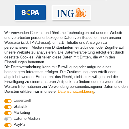
Wir verwenden Cookies und ähnliche Technologien auf unserer Website
und verarbeiten personenbezogene Daten von Besucher:innen unserer
Webseite (z.B. IP-Adresse), um z.B. Inhalte und Anzeigen zu
personalisieren, Medien von Drittanbietern einzubinden oder Zugriffe auf
unsere Website zu analysieren. Die Datenverarbeitung erfolgt erst durch
gesetzte Cookies. Wir teilen diese Daten mit Dritten, die wir in den
Einstellungen benennen.
Die Datenverarbeitung kann mit Einwilligung oder aufgrund eines
berechtigten Interesses erfolgen. Die Zustimmung kann erteilt oder
© Copyright 2026 | Alle Rechte vorbehalten. - Alle Rechte vorbehalten.
abgelehnt werden. Es besteht das Recht, nicht einzuwilligen und die
Preisangaben inkl. gesetzl. 19% MwSt. | Grundpreise siehe Artikeldetail | *Gilt für
Einwilligung zu einem späteren Zeitpunkt zu ändern oder zu widerrufen.
Lieferungen nach Deutschland!
Weitere Informationen zur Verwendung personenbezogener Daten und den
Diensten erklären wir in unserer
Daten­schutz­erklärung
.
Kontakt
Vertrag widerrufen
Essenziell
Statistik
Marketing
Externe Medien
PayPal