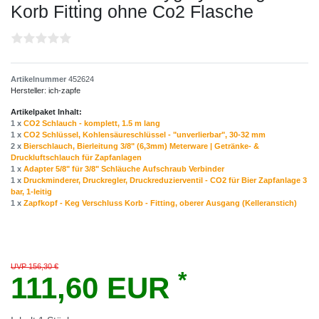
Korb Fitting ohne Co2 Flasche
Artikelnummer
452624
Hersteller:
ich-zapfe
Artikelpaket Inhalt:
1 x
CO2 Schlauch - komplett, 1.5 m lang
1 x
CO2 Schlüssel, Kohlensäureschlüssel - "unverlierbar", 30-32 mm
2 x
Bierschlauch, Bierleitung 3/8" (6,3mm) Meterware | Getränke- &
Druckluftschlauch für Zapfanlagen
1 x
Adapter 5/8" für 3/8" Schläuche Aufschraub Verbinder
1 x
Druckminderer, Druckregler, Druckreduzierventil - CO2 für Bier Zapfanlage 3
bar, 1-leitig
1 x
Zapfkopf - Keg Verschluss Korb - Fitting, oberer Ausgang (Kelleranstich)
UVP 156,30 €
*
111,60 EUR