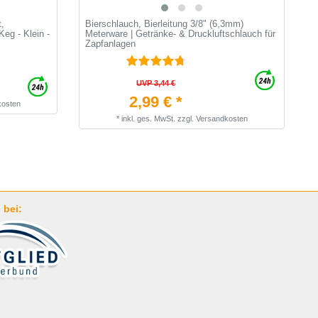
t,
Bierschlauch, Bierleitung 3/8" (6,3mm)
[
eg - Klein -
Meterware | Getränke- & Druckluftschlauch für
-
Zapfanlagen
&
UVP 3,44 €
2,99 € *
kosten
*
inkl. ges. MwSt.
zzgl.
Versandkosten
 bei: