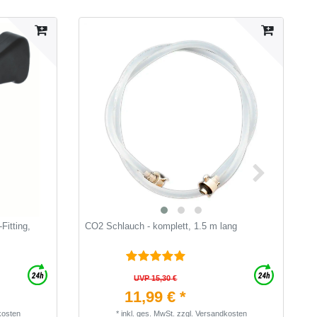
Fitting,
CO2 Schlauch - komplett, 1.5 m lang
C
"
UVP 15,30 €
11,99 € *
kosten
*
inkl. ges. MwSt.
zzgl.
Versandkosten