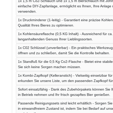
1x 1,5 m Co2-Schlauch und 1x 1,5 m Bierschlauch mit John 
einfache DIY-Zapfanlage, ermöglicht es Ihnen, Ihre Anlage
verwenden.
1x Druckminderer (1-leitig) - Garantiert eine präzise Kohl
Qualität Ihres Bieres zu optimieren.
1x Kohlensäureflasche (0,5 KG Inhalt) - Ausreichend für ca. 1
langanhaltenden Genuss Ihrer Lieblingssorten.
1x C02 Schlüssel (unverlierbar) - Ein praktisches Werkzeu
öffnen und zu schließen, damit Sie die Kontrolle behalten.
1x Standfuß für die 0,5 Kg Co2-Flasche - Bietet eine stabi
Sie sich keine Sorgen machen müssen.
1x Kombi-Zapfkopf (Kelleranstich) - Vielseitig einsetzbar f
erkunden Sie unsere Liste, um den passenden Zapfkopf für 
Sofort einsatzfähig - Dank des Zubehörpakets können Sie 
in Betrieb nehmen und Ihr frisch gezapftes Bier genießen.
Passende Reinigungssets sind leicht erhältlich - Sorgen Si
in einwandfreiem Zustand ist, indem Sie bei Bedarf auf un