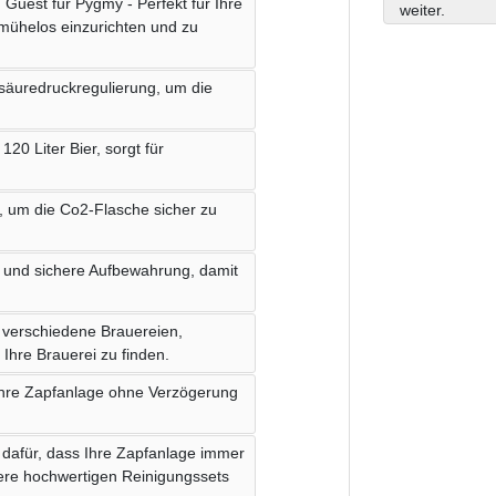
Guest für Pygmy - Perfekt für Ihre
weiter.
 mühelos einzurichten und zu
ensäuredruckregulierung, um die
20 Liter Bier, sorgt für
g, um die Co2-Flasche sicher zu
le und sichere Aufbewahrung, damit
ür verschiedene Brauereien,
Ihre Brauerei zu finden.
Ihre Zapfanlage ohne Verzögerung
e dafür, dass Ihre Zapfanlage immer
sere hochwertigen Reinigungssets