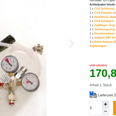
Hersteller:
ich-zapfe
Artikelpaket Inhalt:
1 x
CO2 Schlüssel, 
1 x
CO2 Flasche, Ko
1 x
Standfuss, Stan
1 x
CO2 Schlauch - 
1 x
Zapfkopf - Keg 
2 x
Sicherungsring 
1 x
Druckminderer, D
1 x
Adapter 5/8" fü
2 x
Bierschlauch, B
Zapfanlagen
UVP 230,50 €
170,
Inhalt
1
Stück
Lieferzeit