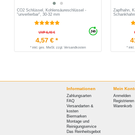
CO2 Schlüssel, Kohlensäureschlüssel -
Zapfhahn, K
"unverlierbar", 30-32 mm
Schankhahn 
UVP 6,40 €
4,57 € *
4
*
inkl. ges. MwSt.
zzgl.
Versandkosten
*
inkl
Informationen
Mein Kont
Zahlungsarten
Anmelden
FAQ
Registrieren
Versandarten &
Warenkorb
kosten
Biermarken
Montage und
Reinigungservice
Das Reinheitsgebot