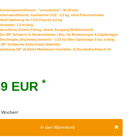
Kohlensäureschlüssel - "unverlierbar", 30-32 mm
hlensäureflasche, Gasflasche CO2 - 0,5 kg, ohne Flaschenhalter
dfuß Halterung für CO2-Flasche 0,5 kg
komplett, 1.5 m lang
Verschluss, Kombi-Fitting, oberer Ausgang (Kelleranstich)
für 3/8" Schlauch & Steckverbinder | Rot, für Bierleitungen & Zapfanlagen
ruckregler, Druckreduzierventil - CO2 für Bier Zapfanlage 3 bar, 1-leitig
r 3/8" Schläuche Aufschraub Verbinder
ierleitung 3/8" (6,3mm) Meterware | Getränke- & Druckluftschlauch für
*
89 EUR
 2 Wochen!
In den Warenkorb