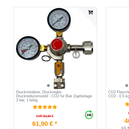
Druckminderer, Druckregler,
CO2 Flasche
Druckreduzierventil - CO2 für Bier Zapfanlage
CO2 - 0,5 k
3 bar, 1-leitig
UVP 83,90 €
4
61,90 € *
0.5
K