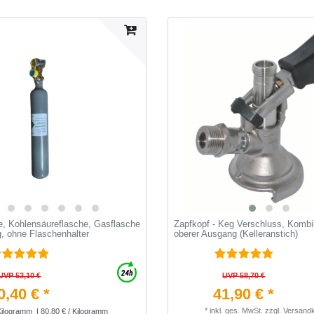
, Kohlensäureflasche, Gasflasche
Zapfkopf - Keg Verschluss, Kombi-
g, ohne Flaschenhalter
oberer Ausgang (Kelleranstich)
UVP 53,10 €
UVP 58,70 €
0,40 € *
41,90 € *
*
inkl. ges. MwSt.
zzgl.
Versand
ilogramm
| 80,80 € / Kilogramm