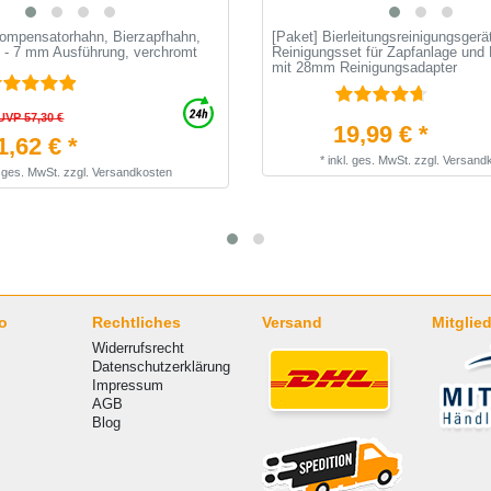
ompensatorhahn, Bierzapfhahn,
[Paket] Bierleitungsreinigungsgerä
- 7 mm Ausführung, verchromt
Reinigungsset für Zapfanlage und K
mit 28mm Reinigungsadapter
UVP 57,30 €
19,99 € *
1,62 € *
*
inkl. ges. MwSt.
zzgl.
Versand
. ges. MwSt.
zzgl.
Versandkosten
o
Rechtliches
Versand
Mitglied
Widerrufsrecht
Datenschutzerklärung
Impressum
AGB
Blog