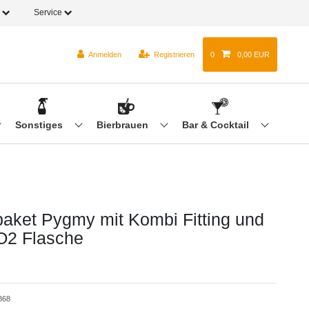
o
Service
Anmelden
Registrieren
0
0,00 EUR
Sonstiges
Bierbrauen
Bar & Cocktail
aket Pygmy mit Kombi Fitting und
O2 Flasche
868